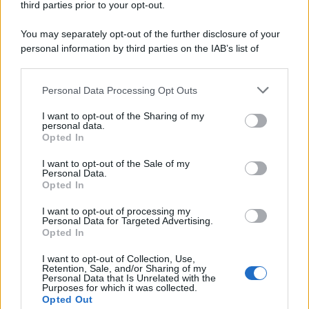
third parties prior to your opt-out.
7 Agosto 2026
Evidenza
You may separately opt-out of the further disclosure of your
personal information by third parties on the IAB’s list of
downstream participants.
Categorie
Personal Data Processing Opt Outs
This information may also be disclosed by us to third parties
on the IAB’s List of Downstream Participants that may further
Evidenza
20707
I want to opt-out of the Sharing of my
disclose it to other third parties.
personal data.
Lavoro & Diritti
14917
Opted In
Cronaca sindacale
8051
Politica
5140
I want to opt-out of the Sale of my
Scuola & Formazione
3012
Personal Data.
Opted In
Economia & Lavoro
1125
Fisco & Tasse
533
I want to opt-out of processing my
Senza categoria
371
Personal Data for Targeted Advertising.
Opted In
I want to opt-out of Collection, Use,
Retention, Sale, and/or Sharing of my
TuttoLavoro24.it Testata giornalistica registrata presso il Tribunale di
Personal Data that Is Unrelated with the
Roma al n. 97/2020 del 25 settembre 2020 - Aut. ROC n. 39028
Purposes for which it was collected.
Opted Out
Editore:
Nevera Editore s.r.l.
via Tiburtina, 5 - 00185 Roma