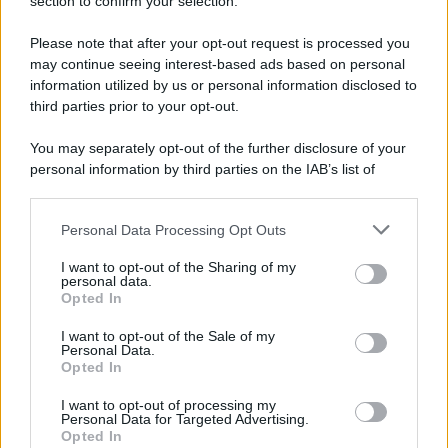
section to confirm your selection.
Please note that after your opt-out request is processed you
may continue seeing interest-based ads based on personal
Graduatorie ATA 24 Mesi Definitive, Cosa
information utilized by us or personal information disclosed to
Succede Dopo la Pubblicazione? Dai Ruoli
third parties prior to your opt-out.
alle Supplenze
6 Agosto 2026
Evidenza
You may separately opt-out of the further disclosure of your
personal information by third parties on the IAB’s list of
downstream participants.
Categorie
Personal Data Processing Opt Outs
This information may also be disclosed by us to third parties
on the IAB’s List of Downstream Participants that may further
Evidenza
20703
I want to opt-out of the Sharing of my
disclose it to other third parties.
personal data.
Lavoro & Diritti
14914
Opted In
Cronaca sindacale
8051
Politica
5139
I want to opt-out of the Sale of my
Scuola & Formazione
3012
Personal Data.
Opted In
Economia & Lavoro
1125
Fisco & Tasse
533
I want to opt-out of processing my
Senza categoria
371
Personal Data for Targeted Advertising.
Opted In