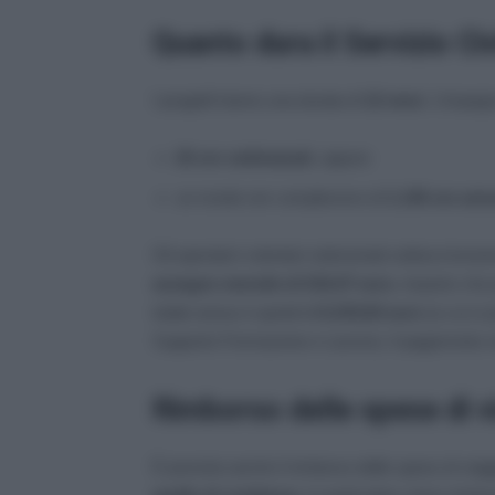
Quanto dura il Servizio Ci
I progetti hanno una durata di
12 mesi
. L’impegn
25 ore settimanali
, oppure
un monte ore complessivo di
1.145 ore ann
Gli operatori volontari selezionati sottoscrivera
assegno mensile di 519,47 euro
, importo che 
totale annuo è quindi di
6.233,64 euro
(a cui si
Supporto Formazione e Lavoro). Il pagamento vi
Rimborso delle spese di v
È previsto anche il rimborso delle spese di viagg