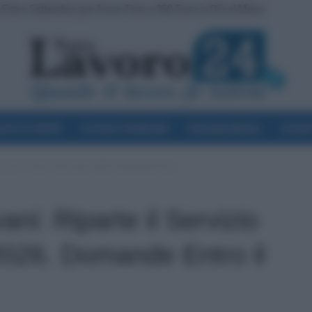
ntro Settembre per Avere Fino a 350 Euro in Più al Mese
 Cresce il Fronte del Servizio Militare in Europa
voro & Diritti
Cronaca Sindacale
Giurisprudenza
Scuol
Servizio Civile Universale 2026. Domande Entro...
ni: Riparte il Servizio
 2026. Domande Entro il