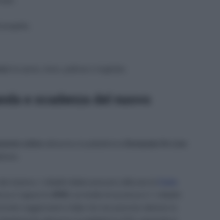
rsato:
 progetto;
ici
tra aereo, treno, pullman e traghetto.
nda e scadenza del nuovo
mente online
attraverso la piattaforma
Domanda On Line
phone.
 sistema. I cittadini italiani possono utilizzare la
Carta
rezza 2 oppure lo
SPID
con livello di sicurezza 2. I cittadini
mente soggiornanti in Italia che non possono ottenere lo