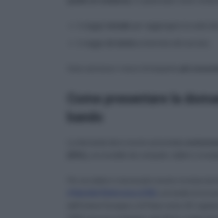
quello di residenza
. In particolare viene rimbo
il viaggio
iniziale
per raggiungere la sede del
il viaggio
di rientro
al termine del servizio.
Sono ammessi i mezzi di trasporto
più econom
Come presentare la doma
bando
La domanda deve essere presentata
esclusiva
(DOL)
, accessibile da computer, tablet e smart
Per accedere è necessario essere riconosciuti dal
d’Identità Elettronica (CIE)
con livello di sicu
dell’Unione Europea o di Paesi extra UE regolar