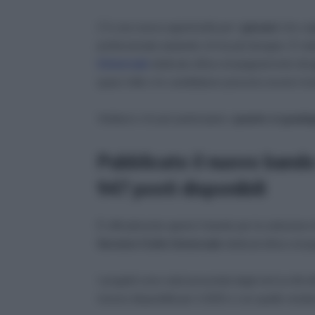
C’è una nuova opportunità per i
giovani
che vogl
professionale aiutando chi ha più bisogno. È sta
Universale
dedicato all’accompagnamento dei
quasi mille e le candidature possono essere invia
Vediamo chi può partecipare,
quanto si guada
Pubblicato il nuovo bando 
947 posti disponibili
È ufficialmente aperto il bando per la selezione 
Servizio Civile Universale
dedicati all’accompag
I progetti sono stati presentati dagli enti iscritti
risorse disponibili per il 2025 e con quelle resid