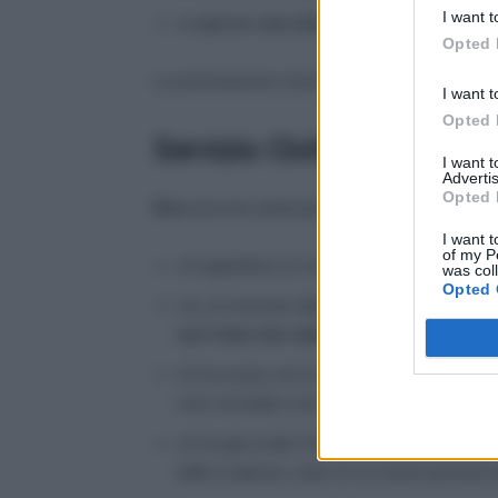
I want t
scegliendo
una sola sede
.
Opted 
La presentazione di più domande comporta l’esc
I want t
Opted 
Servizio Civile, chi non 
I want 
Advertis
Opted 
Non
possono partecipare:
I want t
of my P
chi appartiene ai corpi
militari
o alle forze di
was col
Opted 
chi, al momento della pubblicazione del bando
con l’ente che realizza il progetto
;
chi ha avuto con lo stesso ente un rapporto di
mesi nei dodici mesi precedenti la pubblicaz
chi ha già svolto il Servizio Civile Nazionale
della scadenza, salvo le eccezioni previste 