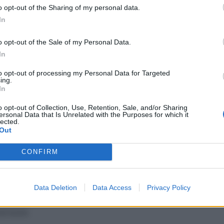
o opt-out of the Sharing of my personal data.
In
lusione dalla selezione.
o opt-out of the Sale of my Personal Data.
In
può fare domanda
to opt-out of processing my Personal Data for Targeted
ing.
In
o opt-out of Collection, Use, Retention, Sale, and/or Sharing
ersonal Data that Is Unrelated with the Purposes for which it
polizia
;
lected.
Out
, ha un rapporto di lavoro, collaborazione o stage retribuito
CONFIRM
 lavoro, collaborazione o stage retribuito superiore a tre
ione del bando;
Data Deletion
Data Access
Privacy Policy
 o Universale, lo sta svolgendo oppure lo ha interrotto prima
dal bando.