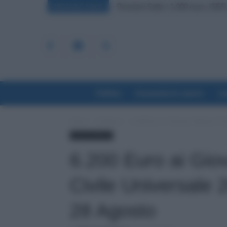
Pensioni Sotto i 1.000 euro, ISEE E
Leva Obbligatoria da 2 a 12 Mesi:
BREAKING NEWS
Politica
Economia & Lavoro
La
Home
Evidenza
6.200 Euro ai Giovani: Riparte il 
Lavoro & Diritti
6.200 Euro ai Giova
Civile Universale
28 Agosto