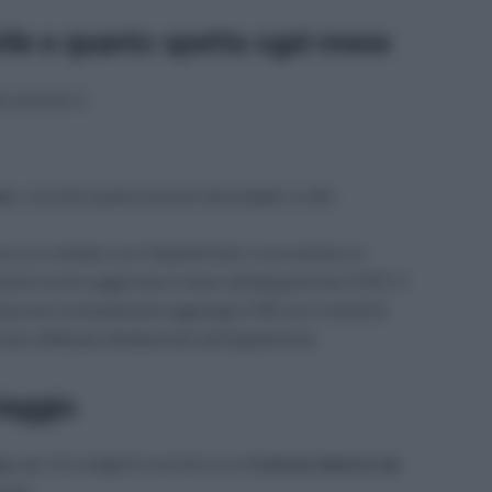
vile e quanto spetta ogni mese
o previsto è:
ue
, secondo quanto previsto dal progetto scelto.
nno un contratto con il Dipartimento e riceveranno un
potrà essere aggiornato in base all’adeguamento ISTAT. Il
 possono eventualmente aggiungere 500 euro mensili di
ene effettuato direttamente dal Dipartimento.
iaggio
io per chi svolgerà il servizio in un
Comune diverso da