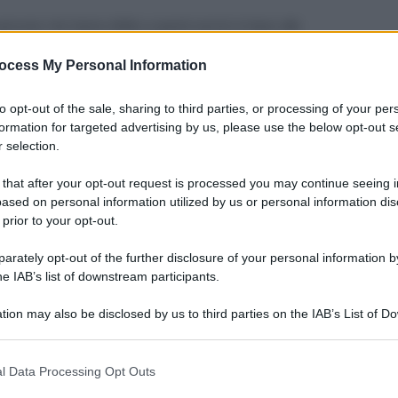
persone che hanno diritto a questi servizi in base alla
nella vita quotidiana.
ocess My Personal Information
ndo
to opt-out of the sale, sharing to third parties, or processing of your per
formation for targeted advertising by us, please use the below opt-out s
 selection.
 that after your opt-out request is processed you may continue seeing i
uti
;
ased on personal information utilized by us or personal information dis
 prior to your opt-out.
 comunitari purché regolarmente soggiornanti in Italia;
rately opt-out of the further disclosure of your personal information by
he IAB’s list of downstream participants.
tion may also be disclosed by us to third parties on the IAB’s List of 
 that may further disclose it to other third parties.
l Data Processing Opt Outs