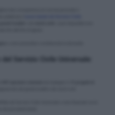
iono fare un’esperienza di crescita personale e
to pubblicato il
nuovo bando del Servizio Civile
grandi invalidi
e dei
ciechi civili.
I posti disponibili sono
te fino alla fine di agosto.
gna
e come presentare correttamente la domanda.
del Servizio Civile Universale:
di
947 operatori volontari
da impiegare in
71 progetti di
namento dei grandi invalidi e dei ciechi civili.
 all’Albo del Servizio Civile Universale e sono finanziati con le
ue dei precedenti bandi.