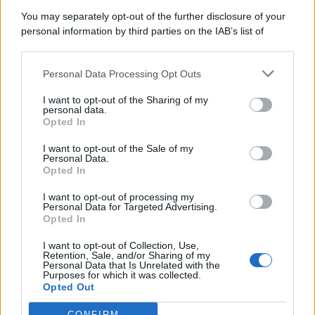
You may separately opt-out of the further disclosure of your
personal information by third parties on the IAB’s list of
downstream participants.
Categorie
Personal Data Processing Opt Outs
This information may also be disclosed by us to third parties
on the IAB’s List of Downstream Participants that may further
Evidenza
20699
I want to opt-out of the Sharing of my
disclose it to other third parties.
personal data.
Lavoro & Diritti
14912
Opted In
Cronaca sindacale
8051
Politica
5139
I want to opt-out of the Sale of my
Scuola & Formazione
3010
Personal Data.
Opted In
Economia & Lavoro
1125
Fisco & Tasse
533
I want to opt-out of processing my
Senza categoria
371
Personal Data for Targeted Advertising.
Opted In
I want to opt-out of Collection, Use,
Retention, Sale, and/or Sharing of my
TuttoLavoro24.it Testata giornalistica registrata presso il Tribunale di
Personal Data that Is Unrelated with the
Roma al n. 97/2020 del 25 settembre 2020 - Aut. ROC n. 39028
Purposes for which it was collected.
Opted Out
Editore:
Nevera Editore s.r.l.
via Tiburtina, 5 - 00185 Roma
Direttore Responsabile: Alessandra Decini
CONFIRM
redazione:
redazione@tuttolavoro24.it