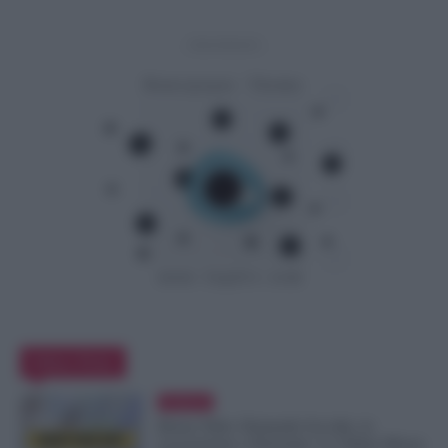
- Advertisement -
Editor Picks
Evidenza
Bonus Nido: Domande Accolte, in
Lavorazione o Prenotate. Le Ultime Mosse