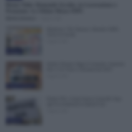
Bonus Nido: Domande Accolte, in Lavorazione o
Prenotate. Le Ultime Mosse INPS
Michele Antenucci
-
6 Agosto 2026
Rimborso 730, Partono i Bonifici INPS.
Arriva la Svolta
6 Agosto 2026
Evidenza
Statali, Firmato Oggi il Contratto: Aumenti
fino a 221 Euro e Arretrati dal 2025
6 Agosto 2026
Cronaca sindacale
Partite IVA, 4 Anni Senza Controlli: Stop
agli Accertamenti in Questi Casi
6 Agosto 2026
Evidenza