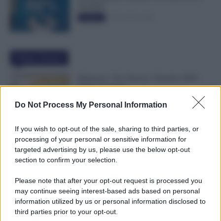
50.000€”
5 Novembre 2025
Evidenza
Ultime Notizie
Rimborso 730, Partono i Bonifici INPS.
Arriva la Svolta
6 Agosto 2026
Evidenza
Do Not Process My Personal Information
If you wish to opt-out of the sale, sharing to third parties, or
Statali, Firmato Oggi il Contratto: Aumenti
processing of your personal or sensitive information for
fino a 221 Euro e Arretrati dal 2025
targeted advertising by us, please use the below opt-out
6 Agosto 2026
Cronaca sindacale
section to confirm your selection.
Please note that after your opt-out request is processed you
may continue seeing interest-based ads based on personal
Partite IVA, 4 Anni Senza Controlli: Stop
information utilized by us or personal information disclosed to
agli Accertamenti in Questi Casi
third parties prior to your opt-out.
6 Agosto 2026
Evidenza