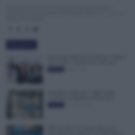
TuttoLavoro24.it è un sito di informazione giornalistica e
specialistica sui grandi temi dell’attualità attinenti al Lavoro, ai
Diritti, all’Economia.
Più popolari
Busta paga dipendenti di Palazzo Chigi, Il
Sole 24 Ore: aumento da 9.500 euro
9 Marzo 2022
Evidenza
Invalidità Civile: dal 1° Marzo 2026
Cambiano le Regole in 40 Province
13 Febbraio 2026
Evidenza
INPS ricorda “C’è Tempo fino al 14
Novembre per il Bonus con ISEE Fino a