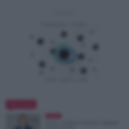
- Advertisement -
Editor Picks
Evidenza
Scuola, 4.160 Euro in Più per i Dirigenti:
Firmato il CCNL