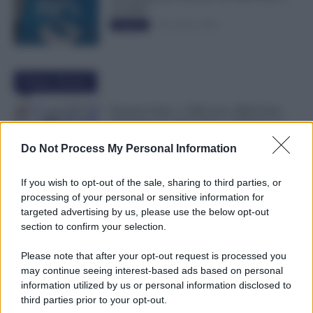
50.000€”
5 Novembre 2025
Evidenza
Ultime Notizie
Pensioni Sotto i 1.000 euro, ISEE Entro
Settembre per Avere Fino a 350 Euro in
Più al Mese
Do Not Process My Personal Information
7 Agosto 2026
Evidenza
If you wish to opt-out of the sale, sharing to third parties, or
Leva Obbligatoria da 2 a 12 Mesi: Cresce
processing of your personal or sensitive information for
il Fronte del Servizio Militare in Europa
targeted advertising by us, please use the below opt-out
7 Agosto 2026
Evidenza
section to confirm your selection.
Please note that after your opt-out request is processed you
may continue seeing interest-based ads based on personal
Bonus Carburante agli Agricoli: Ecco le
information utilized by us or personal information disclosed to
Spese Ammissibili con Nuovo Decreto
third parties prior to your opt-out.
7 Agosto 2026
Evidenza