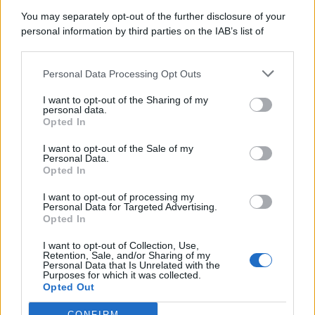
You may separately opt-out of the further disclosure of your
personal information by third parties on the IAB’s list of
downstream participants.
Categorie
Personal Data Processing Opt Outs
This information may also be disclosed by us to third parties
on the IAB’s List of Downstream Participants that may further
Evidenza
20707
I want to opt-out of the Sharing of my
disclose it to other third parties.
personal data.
Lavoro & Diritti
14917
Opted In
Cronaca sindacale
8051
Politica
5140
I want to opt-out of the Sale of my
Scuola & Formazione
3012
Personal Data.
Opted In
Economia & Lavoro
1125
Fisco & Tasse
533
I want to opt-out of processing my
Senza categoria
371
Personal Data for Targeted Advertising.
Opted In
I want to opt-out of Collection, Use,
Retention, Sale, and/or Sharing of my
TuttoLavoro24.it Testata giornalistica registrata presso il Tribunale di
Personal Data that Is Unrelated with the
Roma al n. 97/2020 del 25 settembre 2020 - Aut. ROC n. 39028
Purposes for which it was collected.
Opted Out
Editore:
Nevera Editore s.r.l.
via Tiburtina, 5 - 00185 Roma
Direttore Responsabile: Alessandra Decini
CONFIRM
redazione:
redazione@tuttolavoro24.it