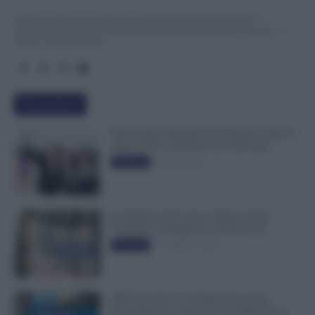
TuttoLavoro24.it è un sito di informazione giornalistica e
specialistica sui grandi temi dell’attualità attinenti al Lavoro, ai
Diritti, all’Economia.
Più popolari
Busta paga dipendenti di Palazzo Chigi, Il
Sole 24 Ore: aumento da 9.500 euro
9 Marzo 2022
Evidenza
Invalidità Civile: dal 1° Marzo 2026
Cambiano le Regole in 40 Province
13 Febbraio 2026
Evidenza
INPS ricorda “C’è Tempo fino al 14
Novembre per il Bonus con ISEE Fino a