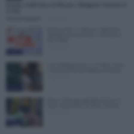
Scuola, 4.160 Euro in Più per i Dirigenti: Firmato il
CCNL
Valentina Giampietro
-
7 Agosto 2026
Pensioni Sotto i 1.000 euro, ISEE Entro
Settembre per Avere Fino a 350 Euro in
Più al Mese
7 Agosto 2026
Evidenza
Leva Obbligatoria da 2 a 12 Mesi: Cresce
il Fronte del Servizio Militare in Europa
7 Agosto 2026
Evidenza
Bonus Carburante agli Agricoli: Ecco le
Spese Ammissibili con Nuovo Decreto
7 Agosto 2026
Evidenza