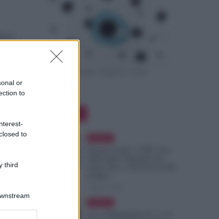
fare
gricoli
sonal or
ection to
e premi
Editor Picks
re
nterest-
closed to
Evidenza
Pensioni Sotto i 1.000 euro,
ISEE Entro Settembre per
 third
Avere Fino a 350 Euro in Più
al Mese
nto: da
7 Agosto 2026
aga,
Downstream
Evidenza
Leva Obbligatoria da 2 a 12