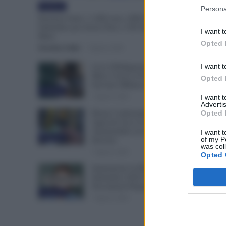
Evidenza
Persona
Pensioni Sotto i 1.000 euro, ISEE Entro
Settembre per Avere Fino a 350 Euro in Più al
I want t
Mese
Opted 
Veronica Cellai
-
7 Agosto 2026
I want t
Leva Obbligatoria da 2 a 12
Mesi: Cresce il Fronte del
Opted 
Servizio Militare in Europa
Evidenza
7 Agosto 2026
I want 
Advertis
Opted 
Bonus Carburante agli
Agricoli: Ecco le Spese
Ammissibili con Nuovo
I want t
Evidenza
of my P
Decreto
was col
7 Agosto 2026
Opted 
Immissione in Ruolo dal 1°
Settembre 2026: Quali
Documenti Preparare?
Evidenza
7 Agosto 2026