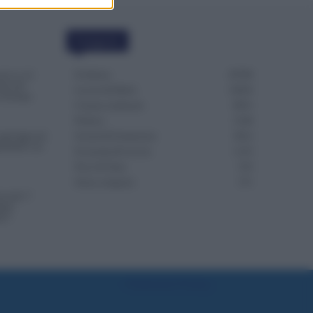
Categorie
Evidenza
20706
da 2 a 12
nte del
Lavoro & Diritti
14916
in Europa
Cronaca sindacale
8051
Politica
5140
gli Agricoli:
Scuola & Formazione
3012
ssibili con
Economia & Lavoro
1125
Fisco & Tasse
533
Senza categoria
371
o dal 1°
uali
re?
Preferenze Privacy