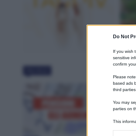
Do Not Pr
If you wish 
sensitive in
confirm your
Must Read
Please note
based ads b
third parties
You may sepa
parties on t
This informa
Participants