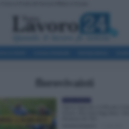
Cresce il Fronte del Servizio Militare in Europa
voro & Diritti
Cronaca Sindacale
Giurisprudenza
Scuol
florovivaisti
Cronaca sindacale
Operai Agricoli: è Ufficiale il Sa
Giusto. Non Solo Paga Base: Tutt
Elementi del TEC
Valentina Giampietro
-
11 Luglio 2026