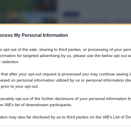
Evidenza
Aumenti in Busta Paga e Più Wel
per Oltre Un Milione di Operai A
e Florovivaisti
ocess My Personal Information
Veronica Cellai
-
12 Giugno 2026
to opt-out of the sale, sharing to third parties, or processing of your per
formation for targeted advertising by us, please use the below opt-out s
Evidenza
 selection.
Agricoli, aumenti in busta paga 
fino a 120€: le novità di novemb
 that after your opt-out request is processed you may continue seeing i
Veronica Cellai
-
29 Novembre 2024
ased on personal information utilized by us or personal information dis
 prior to your opt-out.
rately opt-out of the further disclosure of your personal information by
Cronaca sindacale
he IAB’s list of downstream participants.
Lavoratori agricoli, nuovo aume
settembre 1,9% in più in busta p
tion may also be disclosed by us to third parties on the IAB’s List of 
ecco per chi
 that may further disclose it to other third parties.
Redazione
-
12 Agosto 2021