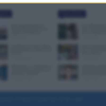
polari
Ultime Notizie
Busta paga dipendenti di
Leva Obbligatoria 
Palazzo Chigi, Il Sole 24 Ore:
Mesi: Cresce il Fro
aumento da 9.500 euro
Servizio Militare 
9 Marzo 2022
7 Agosto 2026
Invalidità Civile: dal 1° Marzo
Bonus Carburante a
2026 Cambiano le Regole in 40
Ecco le Spese Ammi
Province
Nuovo Decreto
13 Febbraio 2026
7 Agosto 2026
INPS ricorda “C’è Tempo fino al
Immissione in Ruol
14 Novembre per il Bonus con
Settembre 2026: Q
ISEE Fino a 50.000€”
Documenti Prepara
5 Novembre 2025
7 Agosto 2026
e di Roma al n. 97/2020 del 25 settembre 2020 - Aut. ROC n. 39028