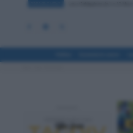
Leva Obbligatoria da 2 a 12 Mesi: 
BREAKING NEWS
Politica
Economia & Lavoro
La
Home
Tags
Florovivaisti
- Advertisement -