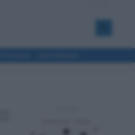
a & Formazione
Salute & Benessere
- Advertisement -
lario
i gli