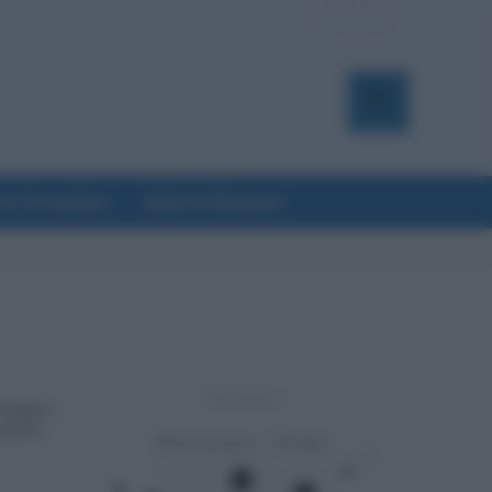
a & Formazione
Salute & Benessere
- Advertisement -
 Giugno:
Arrivo