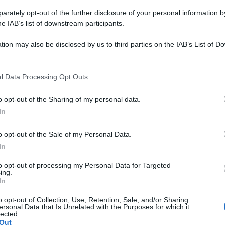
rately opt-out of the further disclosure of your personal information by
he IAB’s list of downstream participants.
Evidenza
Bollette, rimborsi fino a 2.000€:
tion may also be disclosed by us to third parties on the IAB’s List of 
importo dimezzato senza i figli
 that may further disclose it to other third parties.
Michele Antenucci
-
18 Febbraio 2025
l Data Processing Opt Outs
o opt-out of the Sharing of my personal data.
Evidenza
Edili, Installatori, Saldatori: occ
In
Bonus che scatena le liti in Fami
Valentina Giampietro
-
8 Gennaio 2025
o opt-out of the Sale of my Personal Data.
In
to opt-out of processing my Personal Data for Targeted
ing.
Evidenza
In
Il nuovo Bonus Affitto da 5.000€
solo cambiando Residenza
o opt-out of Collection, Use, Retention, Sale, and/or Sharing
ersonal Data that Is Unrelated with the Purposes for which it
Veronica Cellai
-
17 Novembre 2024
lected.
Out