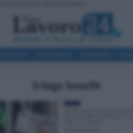
vare la Visita Fiscale: Attenzione all’Indirizzo
voro & Diritti
Cronaca Sindacale
Giurisprudenza
Scuol
fringe benefit
Evidenza
Benzina sotto i 2 Euro per tutto
Rinvio del Bonus 100 Euro e in 
Aiuti ai Lavoratori
Valentina Giampietro
-
5 Giugno 2026