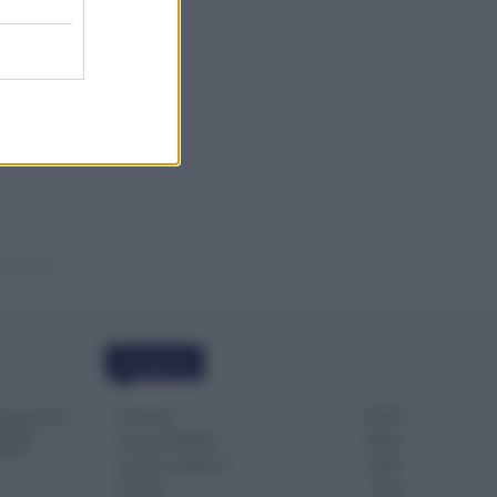
100 KM
agina 1 di 2
Categorie
Evidenza
20729
 Ferie, Può
iscale:
Lavoro & Diritti
14934
rizzo
Cronaca sindacale
8053
Politica
5140