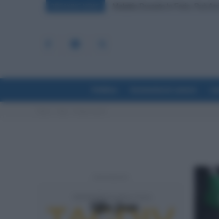
Malattia Durante le Ferie, Può Arri
BREAKING NEWS
Politica
Economia & Lavoro
La
Home
Tags
Fringe benefit
- Advertisement -