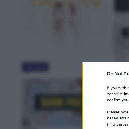
Must Read
Do Not Pr
If you wish 
sensitive in
confirm your
Please note
based ads b
third parties