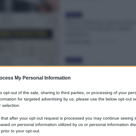
Evidenza
Bonus 2.000 Euro, Questo Error
Comune Lo Fa Perdere a Molti
Dipendenti
Veronica Cellai
-
25 Aprile 2026
Evidenza
28 Febbraio, Ultimo Giorno per 
Dipendenti: Ecco Cosa Inviare S
ocess My Personal Information
all’INPS
Veronica Cellai
-
23 Febbraio 2026
to opt-out of the sale, sharing to third parties, or processing of your per
formation for targeted advertising by us, please use the below opt-out s
 selection.
Evidenza
Bonus Affitto 2025: i 5.000 eur
 that after your opt-out request is processed you may continue seeing i
Spesi Vanno Persi
ased on personal information utilized by us or personal information dis
Michele Antenucci
-
6 Giugno 2025
 prior to your opt-out.