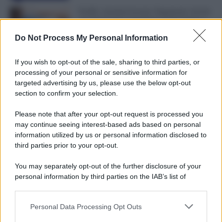
NoiPA, Arretrati Scuola: Pagamento Anche
per Pensionati e Supplenti al 30 Giugno e
31 Agosto
Do Not Process My Personal Information
6 Agosto 2026
Evidenza
If you wish to opt-out of the sale, sharing to third parties, or
Ferie, Busta Paga Più Alta per i Turnisti: ad
processing of your personal or sensitive information for
Agosto lo Stipendio Può Aumentare
targeted advertising by us, please use the below opt-out
6 Agosto 2026
Evidenza
section to confirm your selection.
Please note that after your opt-out request is processed you
may continue seeing interest-based ads based on personal
Bonus Figli da 1.000 Euro, INPS Avvisa:
information utilized by us or personal information disclosed to
Dopo il 12 Agosto Si Perde il Bonifico
third parties prior to your opt-out.
6 Agosto 2026
Evidenza
You may separately opt-out of the further disclosure of your
personal information by third parties on the IAB’s list of
downstream participants.
Categorie
Personal Data Processing Opt Outs
This information may also be disclosed by us to third parties
on the IAB’s List of Downstream Participants that may further
Evidenza
20692