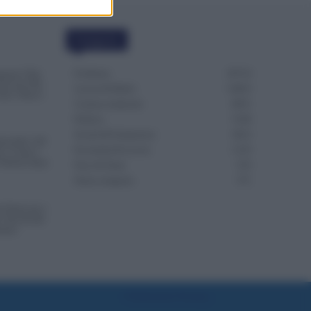
Categorie
Evidenza
20714
menta l’Età
 Servono Più
Lavoro & Diritti
14923
utti i Nuovi
Cronaca sindacale
8051
Politica
5140
Scuola & Formazione
3013
a delle 150
Economia & Lavoro
1125
o e Come è
l’Istanza dopo
Fisco & Tasse
533
Senza categoria
371
i Notte per i
: Novità dal
tario
Preferenze Privacy