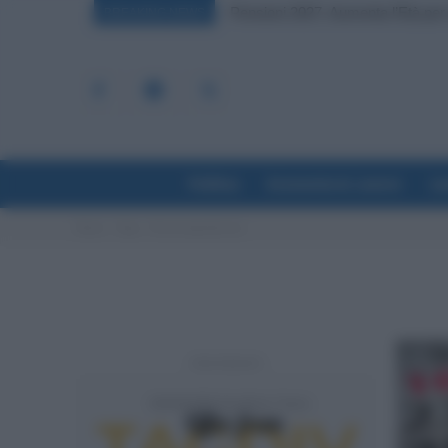
Pensioni 2027, Aumenta l’Età per l
BREAKING NEWS
Politica
Economia & Lavoro
La
Home
Tags
Novità stipendio ata
- Advertisement -