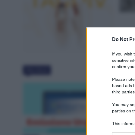
Do Not Pr
If you wish 
sensitive in
confirm your
Must Read
Please note
based ads b
third parties
You may sepa
parties on t
This informa
Participants