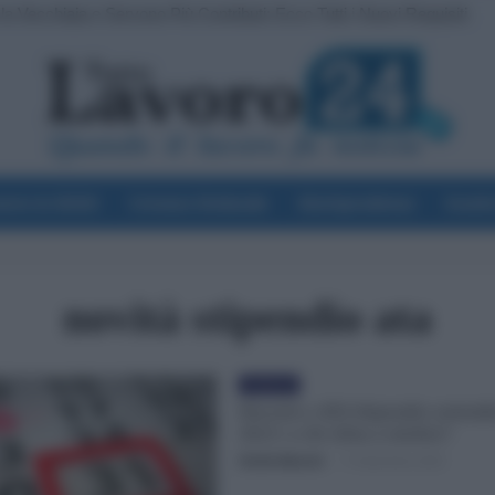
a Vecchiaia e Servono Più Contributi: Ecco Tutti i Nuovi Requisiti
voro & Diritti
Cronaca Sindacale
Giurisprudenza
Scuol
novità stipendio ata
Evidenza
Docenti e ATA Stipendio settemb
2023: a chi slitta a ottobre?
Otello Bianchi
-
17 Settembre 2023