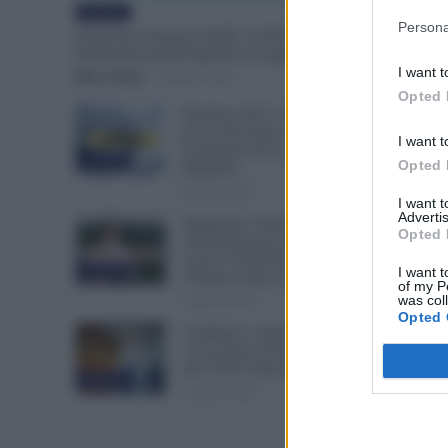
Evidenza
Persona
Emissione Urgente NoiPA: 9.300 Dipendenti
Interessati per gli Stipendi di Luglio e Agosto
I want t
Mirco Telaro
-
8 Agosto 2026
Opted 
Pensioni 2027, Aumenta l’Età
per la Vecchiaia e Servono Più
I want t
Contributi: Ecco Tutti i Nuovi
Evidenza
Opted 
Requisiti
8 Agosto 2026
I want 
Advertis
Supplenze, Domanda delle
Opted 
150 Preferenze: Quando e
Come è Possibile Ritirare
I want t
Evidenza
l’Istanza dopo la Scadenza
of my P
was col
7 Agosto 2026
Opted 
Cambiano i Turni di Notte per
i Lavoratori Over 60: Novità
dal CCNL Settore Sanitario
Evidenza
7 Agosto 2026