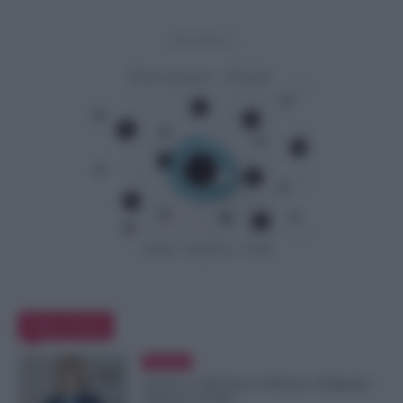
- Advertisement -
Editor Picks
Evidenza
Scuola, 4.160 Euro in Più per i Dirigenti:
Firmato il CCNL