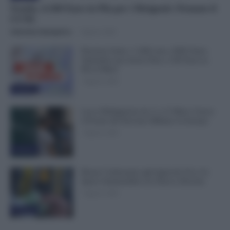
Scuola, 4.160 Euro in Più per i Dirigenti: Firmato il
CCNL
Valentina Giampietro
-
7 Agosto 2026
Pensioni Sotto i 1.000 euro, ISEE Entro
Settembre per Avere Fino a 350 Euro in
Più al Mese
7 Agosto 2026
Evidenza
Leva Obbligatoria da 2 a 12 Mesi: Cresce
il Fronte del Servizio Militare in Europa
7 Agosto 2026
Evidenza
Bonus Carburante agli Agricoli: Ecco le
Spese Ammissibili con Nuovo Decreto
7 Agosto 2026
Evidenza