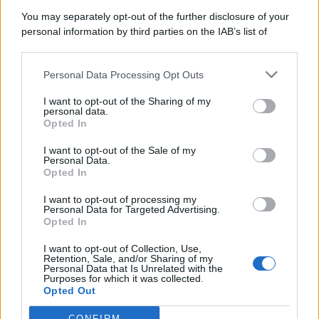
You may separately opt-out of the further disclosure of your
personal information by third parties on the IAB’s list of
downstream participants.
Categorie
Personal Data Processing Opt Outs
This information may also be disclosed by us to third parties
on the IAB’s List of Downstream Participants that may further
Evidenza
20707
I want to opt-out of the Sharing of my
disclose it to other third parties.
personal data.
Lavoro & Diritti
14917
Opted In
Cronaca sindacale
8051
Politica
5140
I want to opt-out of the Sale of my
Scuola & Formazione
3012
Personal Data.
Opted In
Economia & Lavoro
1125
Fisco & Tasse
533
I want to opt-out of processing my
Senza categoria
371
Personal Data for Targeted Advertising.
Opted In
I want to opt-out of Collection, Use,
Retention, Sale, and/or Sharing of my
TuttoLavoro24.it Testata giornalistica registrata presso il Tribunale di
Personal Data that Is Unrelated with the
Roma al n. 97/2020 del 25 settembre 2020 - Aut. ROC n. 39028
Purposes for which it was collected.
Opted Out
Editore:
Nevera Editore s.r.l.
via Tiburtina, 5 - 00185 Roma
Direttore Responsabile: Alessandra Decini
CONFIRM
redazione:
redazione@tuttolavoro24.it