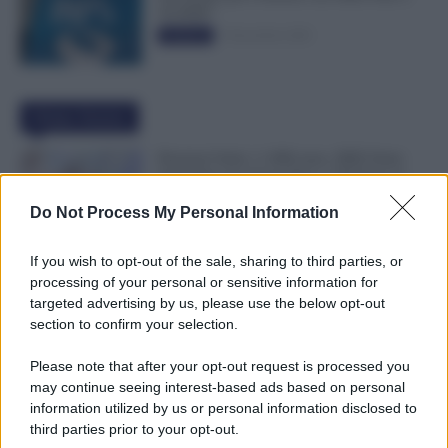
50.000€”
5 Novembre 2025
Evidenza
Ultime Notizie
Pensioni Sotto i 1.000 euro, ISEE Entro
Settembre per Avere Fino a 350 Euro in
Più al Mese
Do Not Process My Personal Information
7 Agosto 2026
Evidenza
If you wish to opt-out of the sale, sharing to third parties, or
Leva Obbligatoria da 2 a 12 Mesi: Cresce
processing of your personal or sensitive information for
il Fronte del Servizio Militare in Europa
targeted advertising by us, please use the below opt-out
7 Agosto 2026
Evidenza
section to confirm your selection.
Please note that after your opt-out request is processed you
may continue seeing interest-based ads based on personal
Bonus Carburante agli Agricoli: Ecco le
information utilized by us or personal information disclosed to
Spese Ammissibili con Nuovo Decreto
third parties prior to your opt-out.
7 Agosto 2026
Evidenza