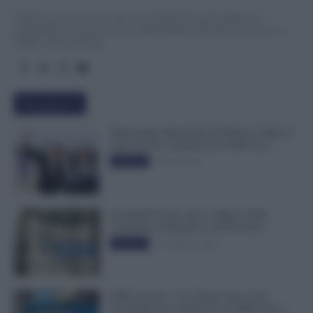
TuttoLavoro24.it è un sito di informazione giornalistica e
specialistica sui grandi temi dell’attualità attinenti al Lavoro, ai
Diritti, all’Economia.
Più popolari
Busta paga dipendenti di Palazzo Chigi, Il
Sole 24 Ore: aumento da 9.500 euro
9 Marzo 2022
Evidenza
Invalidità Civile: dal 1° Marzo 2026
Cambiano le Regole in 40 Province
13 Febbraio 2026
Evidenza
INPS ricorda “C’è Tempo fino al 14
Novembre per il Bonus con ISEE Fino a