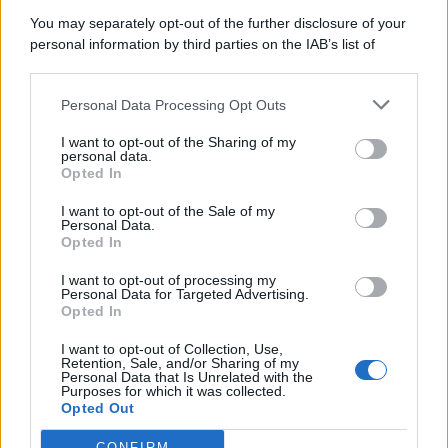
You may separately opt-out of the further disclosure of your
personal information by third parties on the IAB’s list of
downstream participants.
Categorie
Personal Data Processing Opt Outs
This information may also be disclosed by us to third parties
on the IAB’s List of Downstream Participants that may further
Evidenza
20700
I want to opt-out of the Sharing of my
disclose it to other third parties.
personal data.
Lavoro & Diritti
14912
Opted In
Cronaca sindacale
8051
Politica
5139
I want to opt-out of the Sale of my
Scuola & Formazione
3011
Personal Data.
Opted In
Economia & Lavoro
1125
Fisco & Tasse
533
I want to opt-out of processing my
Senza categoria
371
Personal Data for Targeted Advertising.
Opted In
I want to opt-out of Collection, Use,
Retention, Sale, and/or Sharing of my
TuttoLavoro24.it Testata giornalistica registrata presso il Tribunale di
Personal Data that Is Unrelated with the
Roma al n. 97/2020 del 25 settembre 2020 - Aut. ROC n. 39028
Purposes for which it was collected.
Opted Out
Editore:
Nevera Editore s.r.l.
via Tiburtina, 5 - 00185 Roma
Direttore Responsabile: Alessandra Decini
CONFIRM
redazione:
redazione@tuttolavoro24.it