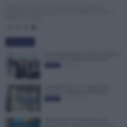
TuttoLavoro24.it è un sito di informazione giornalistica e
specialistica sui grandi temi dell’attualità attinenti al Lavoro, ai
Diritti, all’Economia.
Più popolari
Busta paga dipendenti di Palazzo Chigi, Il
Sole 24 Ore: aumento da 9.500 euro
9 Marzo 2022
Evidenza
Invalidità Civile: dal 1° Marzo 2026
Cambiano le Regole in 40 Province
13 Febbraio 2026
Evidenza
INPS ricorda “C’è Tempo fino al 14
Novembre per il Bonus con ISEE Fino a