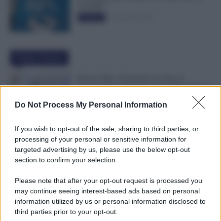
50.000€”
5 Novembre 2025
Evidenza
Ultime Notizie
Bonus Nido: Domande Accolte, in
Lavorazione o Prenotate. Le Ultime Mosse
INPS
Do Not Process My Personal Information
6 Agosto 2026
Evidenza
If you wish to opt-out of the sale, sharing to third parties, or
Rimborso 730, Partono i Bonifici INPS.
processing of your personal or sensitive information for
Arriva la Svolta
targeted advertising by us, please use the below opt-out
6 Agosto 2026
Evidenza
section to confirm your selection.
Please note that after your opt-out request is processed you
may continue seeing interest-based ads based on personal
Statali, Firmato Oggi il Contratto: Aumenti
information utilized by us or personal information disclosed to
fino a 221 Euro e Arretrati dal 2025
third parties prior to your opt-out.
6 Agosto 2026
Cronaca sindacale