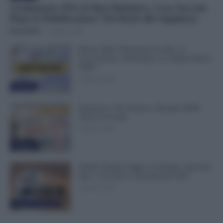
Graduatorie ATA 24 Mesi Definitive, Cosa Succede
Dopo la Pubblicazione? Dai Ruoli alle Supplenze
Erica Zamò
-
6 Agosto 2026
Bonus Nido: Domande Accolte, in
Lavorazione o Prenotate. Le Ultime Mosse
INPS
6 Agosto 2026
Evidenza
Rimborso 730, Partono i Bonifici INPS.
Arriva la Svolta
6 Agosto 2026
Evidenza
Statali, Firmato Oggi il Contratto: Aumenti
fino a 221 Euro e Arretrati dal 2025
6 Agosto 2026
Cronaca sindacale