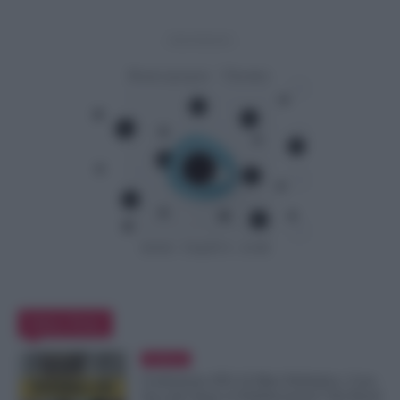
- Advertisement -
Editor Picks
Evidenza
Graduatorie ATA 24 Mesi Definitive, Cosa
Succede Dopo la Pubblicazione? Dai Ruoli