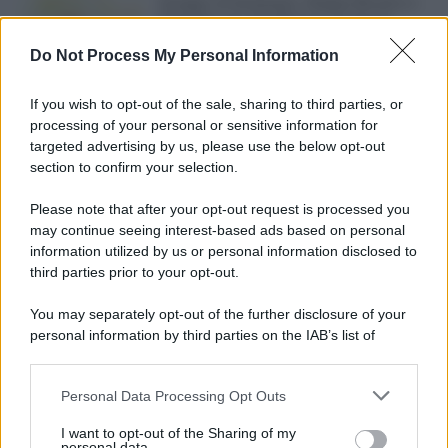
Assegno di Inclusione, Doppia Ricarica a
Settembre per Chi Rinnova ad Agosto
9 Agosto 2026
Evidenza
Do Not Process My Personal Information
If you wish to opt-out of the sale, sharing to third parties, or
NoiPA, 10 e 11 Agosto Due Emissioni
processing of your personal or sensitive information for
Decisive: Prima l’Urgente, Poi il Nuovo
targeted advertising by us, please use the below opt-out
Contratto Scuola
section to confirm your selection.
9 Agosto 2026
Evidenza
Please note that after your opt-out request is processed you
may continue seeing interest-based ads based on personal
Bonus 1.000 Euro INPS per le Famiglie
information utilized by us or personal information disclosed to
per Sempre: il Governo Pensa alla Svolta
third parties prior to your opt-out.
nella Manovra 2027
9 Agosto 2026
Evidenza
You may separately opt-out of the further disclosure of your
personal information by third parties on the IAB’s list of
downstream participants.
Categorie
Personal Data Processing Opt Outs
This information may also be disclosed by us to third parties
on the IAB’s List of Downstream Participants that may further
Evidenza
20728
I want to opt-out of the Sharing of my
disclose it to other third parties.
personal data.