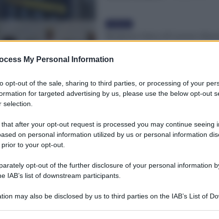
Evidenza
Permesso Unico di Lavoro rilasci
90 Giorni: Svolta per i Lavorator
Stranieri
ocess My Personal Information
Michele Antenucci
-
21 Gennaio 2026
to opt-out of the sale, sharing to third parties, or processing of your per
formation for targeted advertising by us, please use the below opt-out s
Evidenza
 selection.
Il Sole 24 Ore – Sgravi per assu
al Sud al 1° ottobre: in arrivo la
 that after your opt-out request is processed you may continue seeing i
conferma UE
ased on personal information utilized by us or personal information dis
Redazione
-
1 Ottobre 2020
 prior to your opt-out.
rately opt-out of the further disclosure of your personal information by
Evidenza
he IAB’s list of downstream participants.
Corriere – Bonus e Cig da fondi
“non c’è una data per l’erogazi
tion may also be disclosed by us to third parties on the IAB’s List of 
Redazione
-
25 Agosto 2020
 that may further disclose it to other third parties.