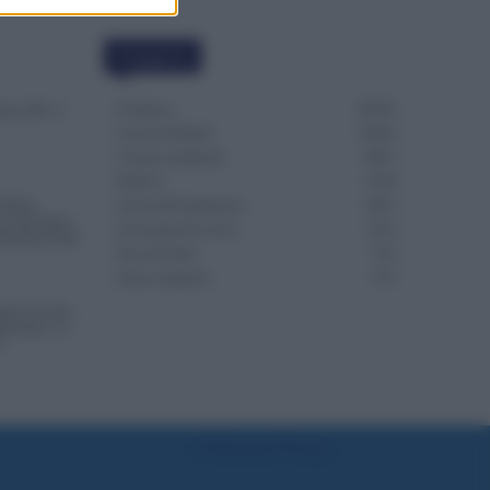
Categorie
Evidenza
20702
che ATA: 2
Lavoro & Diritti
14914
Cronaca sindacale
8051
Politica
5139
4 Mesi
Scuola & Formazione
3011
Succede Dopo
Economia & Lavoro
1125
Dai Ruoli alle
Fisco & Tasse
533
Senza categoria
371
nde Accolte,
renotate. Le
S
Preferenze Privacy