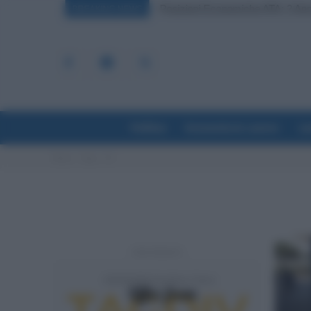
Posizioni Economiche ATA: 2 Anni 
BREAKING NEWS
Politica
Economia & Lavoro
La
Home
Tags
Ue
- Advertisement -