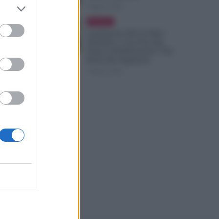
6 Agosto 2026
Evidenza
Graduatorie ATA 24 Mesi
effato
Definitive, Cosa Succede
Dopo la Pubblicazione? Dai
Ruoli alle Supplenze
6 Agosto 2026
inanza