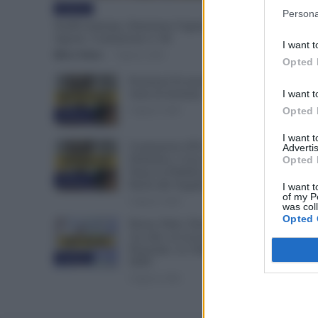
Evidenza
Persona
NoiPA Anticipa, Emissione Urgente il 10
Agosto. Comunicato n. 68
I want t
Mirco Telaro
-
7 Agosto 2026
Opted 
Posizioni Economiche ATA: 2
Anni di Arretrati
I want t
6 Agosto 2026
Opted 
Evidenza
I want 
Graduatorie ATA 24 Mesi
Advertis
Definitive, Cosa Succede
Opted 
Dopo la Pubblicazione? Dai
Evidenza
Ruoli alle Supplenze
I want t
of my P
6 Agosto 2026
was col
Opted 
Bonus Nido: Domande
Accolte, in Lavorazione o
Prenotate. Le Ultime Mosse
Evidenza
INPS
6 Agosto 2026