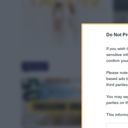
Do Not Pr
If you wish 
sensitive in
confirm your
Must Read
Please note
based ads b
third parties
You may sepa
parties on t
This informa
Participants