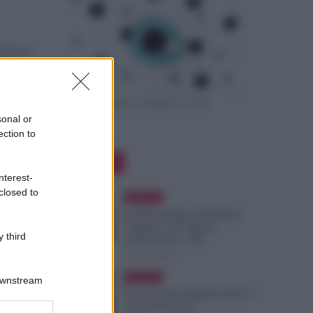
ato in
i
sonal or
ection to
nzioni
Editor Picks
nterest-
closed to
Evidenza
NoiPA Anticipa, Emissione
Urgente il 10 Agosto.
 third
Comunicato n. 68
7 Agosto 2026
 UE:
one”
Evidenza
Downstream
Posizioni Economiche ATA: 2
Anni di Arretrati