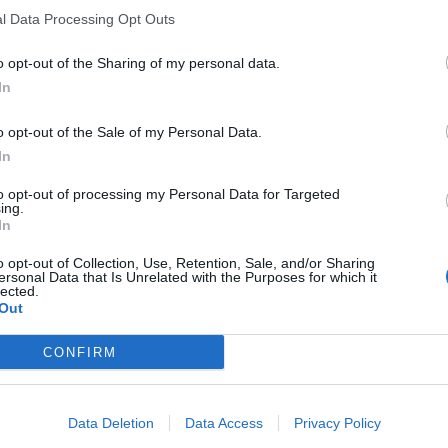
l Data Processing Opt Outs
Economia & Lavoro
o opt-out of the Sharing of my personal data.
Il Mattino – Bonus donne, Sud b
In
ma è solo un rinvio
Redazione
-
20 Agosto 2020
o opt-out of the Sale of my Personal Data.
In
to opt-out of processing my Personal Data for Targeted
Evidenza
ing.
RAI – Catalfo: reddito di cittad
In
va cambiato, ecco come
o opt-out of Collection, Use, Retention, Sale, and/or Sharing
Redazione
-
25 Luglio 2020
ersonal Data that Is Unrelated with the Purposes for which it
lected.
Out
CONFIRM
Data Deletion
Data Access
Privacy Policy