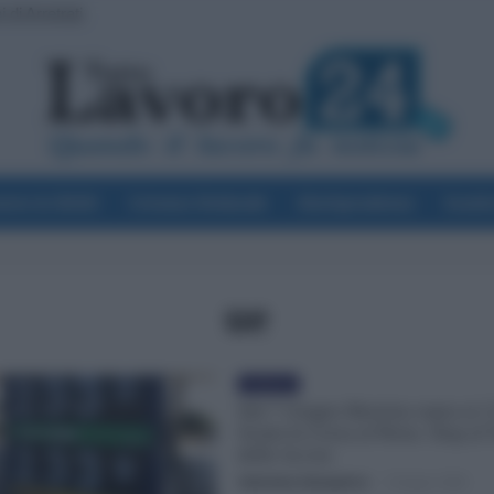
di Arretrati
voro & Diritti
Cronaca Sindacale
Giurisprudenza
Scuol
ue
Evidenza
Dal 7 Giugno Benzina sopra ai 2
Scatta la Corsa al Pieno. Stop al 
delle Accise
Valentina Giampietro
-
3 Giugno 2026