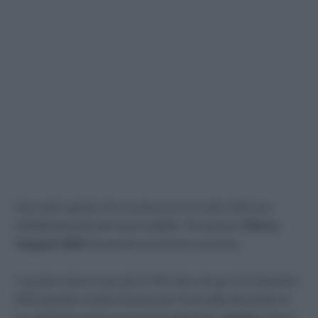
Sono tanti i gestori che riconoscono lo sconto di 60 euro
sull’abbonamento dei mezzi pubblici. Per questo il
Bonus
Trasporti 2022
sta avendo un enorme successo.
I voucher emessi sono più di 700 mila e da qui al 31 dicembre
2022 (quando scadrà il termine per l’invio delle domande) se
ne conteranno quasi sicuramente altrettanti. I
gestori
, invece,