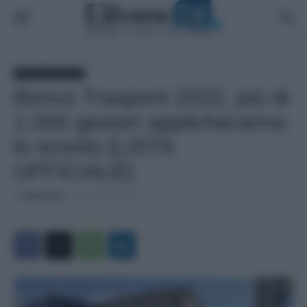
L
24
24
a
v
oro
T
utto
.IT
Quando  il  lavo
r
o  fa  notizia
Home
Economia & Lavoro
Economia & Lavoro
Bonus Trasporti 2022, più di
1.000 gestori applicheranno
lo sconto [LISTA
UFFICIALE]
Di
Redazione
-
23 Settembre 2022