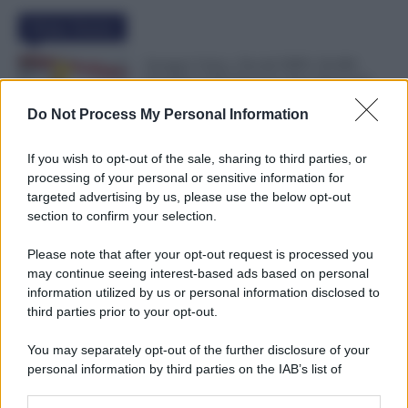
Ultime Notizie
Assegno Unico, Novità INPS: 50.000
Famiglie in Più Potranno Fare Domanda
7 Agosto 2026
Evidenza
Do Not Process My Personal Information
If you wish to opt-out of the sale, sharing to third parties, or
Scuola, 4.160 Euro in Più per i Dirigenti:
processing of your personal or sensitive information for
Firmato il CCNL
targeted advertising by us, please use the below opt-out
7 Agosto 2026
Evidenza
section to confirm your selection.
Please note that after your opt-out request is processed you
may continue seeing interest-based ads based on personal
Pensioni Sotto i 1.000 euro, ISEE Entro
information utilized by us or personal information disclosed to
Settembre per Avere Fino a 350 Euro in
third parties prior to your opt-out.
Più al Mese
7 Agosto 2026
Evidenza
You may separately opt-out of the further disclosure of your
personal information by third parties on the IAB’s list of
downstream participants.