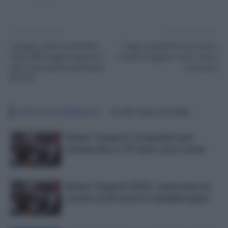
Articolo precedente
Articolo successivo
Assegno Unico settembre
Tragico incidente sul Lavoro,
2022: INPS paga in queste 2
muore Artigiano: ecco cosa è
date la prossima settimana
successo
[FOTO]
ARTICOLI CORRELATI
ALTRO DALL'AUTORE
Bonus Trasporti, il risparmio può
arrivare fino a 107 euro: ecco come
Bonus Trasporti 2022: come avere lo
sconto di 60 euro in 5 semplici passi