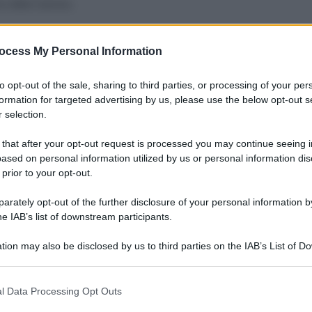
ro della Camera.
nto inizialmente previsto nella bozza del decreto ma poi
ocess My Personal Information
to opt-out of the sale, sharing to third parties, or processing of your per
perché è importante per le
formation for targeted advertising by us, please use the below opt-out s
 selection.
 that after your opt-out request is processed you may continue seeing i
ased on personal information utilized by us or personal information dis
le aziende con
più di 15 dipendenti
, attraverso accordi
 prior to your opt-out.
ione fino a sette anni prima
dei requisiti ordinari. Durante
nuto interamente dal datore di lavoro.
rately opt-out of the further disclosure of your personal information by
he IAB’s list of downstream participants.
 soprattutto nelle grandi riorganizzazioni aziendali, perché
tion may also be disclosed by us to third parties on the IAB’s List of 
ite
dal lavoro senza ricorrere a licenziamenti.
 that may further disclose it to other third parties.
la misura
aveva creato forte preoccupazione in diversi
l Data Processing Opt Outs