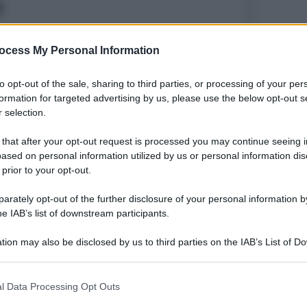
ocess My Personal Information
to opt-out of the sale, sharing to third parties, or processing of your per
formation for targeted advertising by us, please use the below opt-out s
 selection.
 that after your opt-out request is processed you may continue seeing i
ased on personal information utilized by us or personal information dis
 prior to your opt-out.
rately opt-out of the further disclosure of your personal information by
he IAB’s list of downstream participants.
tion may also be disclosed by us to third parties on the IAB’s List of 
 that may further disclose it to other third parties.
ta il
primo passaggio verso il pagamento
o però l’aggiornamento nello stesso momento: le procedure
l Data Processing Opt Outs
no richiedere alcuni giorni prima di coinvolgere l’intera