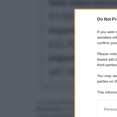
Do Not Pr
If you wish 
sensitive in
confirm your
Please note
based ads b
third parties
You may sepa
parties on t
This informa
Participants
La comparsa della data di lavorazione rappresen
dell’indennità
. Non tutti i beneficiari vedrann
Persona
vengono infatti gestite progressivamente e posso