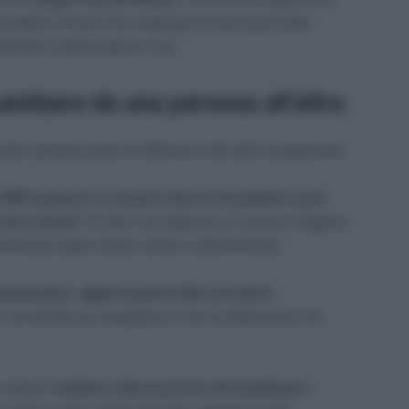
trebbero ricevere l’accredito già nei primi giorni della
attendere qualche giorno in più.
mbiare da una persona all’altra
ettori riguarda proprio le differenze nelle date di pagamento.
 INPS gestisce un numero diverso di pratiche e può
 meno elevati
. Gli uffici che elaborano un numero maggiore
 più lunghi rispetto ad altre realtà territoriali.
ministrative
,
aggiornamenti delle procedure
i
che talvolta accompagnano le fasi di elaborazione dei
ulteriori
verifiche sulla posizione del beneficiario
,