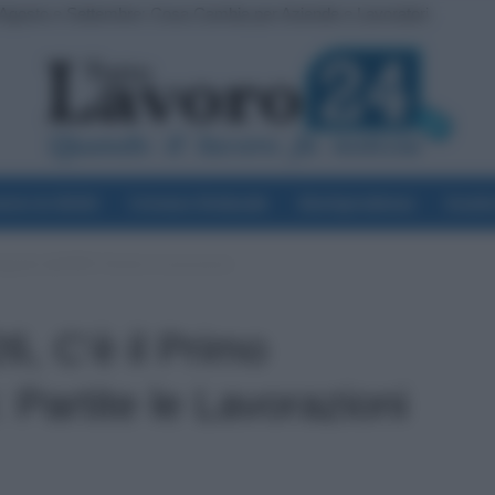
gosto e Settembre: Cosa Cambia per Aziende e Lavoratori
ile su NoiPA: Ci Sono gli Importi Netti. Ecco il Dettaglio
voro & Diritti
Cronaca Sindacale
Giurisprudenza
Scuol
gnale dall’INPS: Partite le Lavorazioni
, C’è il Primo
 Partite le Lavorazioni