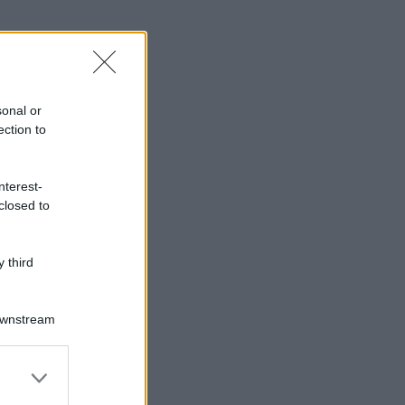
sonal or
ection to
nterest-
closed to
 third
Downstream