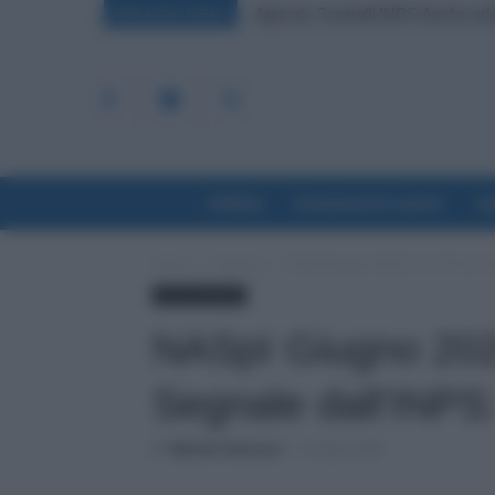
Agricoli, Controlli INPS Anche ad A
Emissione Speciale Arretrati Visib
BREAKING NEWS
Politica
Economia & Lavoro
La
Home
Evidenza
NASpI Giugno 2026, C’è il Primo Se
Lavoro & Diritti
NASpI Giugno 2026
Segnale dall’INPS:
Di
Michele Antenucci
-
2 Giugno 2026