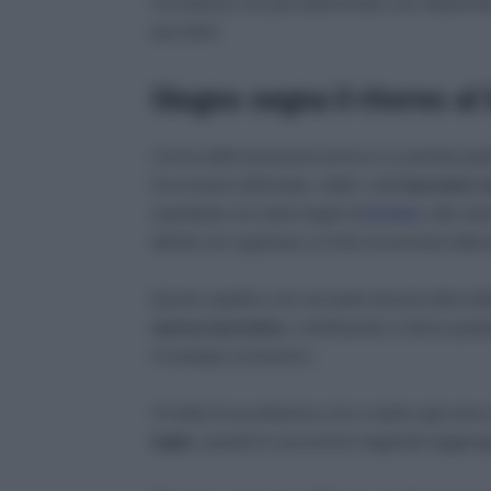
circostanza che può determinare uno slittamento d
percettori.
Giugno segna il ritorno al 
L’avvio delle lavorazioni arriva in un periodo par
l’avvicinarsi dell’estate, infatti, molti
lavoratori
s
soprattutto nei settori legati al
turismo
, alla ris
attività che registrano un forte incremento dell
Questo significa che una parte dei percettori d
ripresa lavorativa
, contribuendo a ridurre gra
il sostegno economico.
Si tratta di una dinamica che si ripete ogni an
luglio
, quando le assunzioni stagionali raggiungo