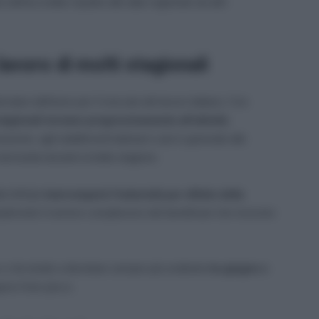
ell’accredito rispetto alle date registrate da altri
lavoro di molti stagionali
ticolare dell’anno per il mercato del lavoro italiano. Con
tagionali tornano progressivamente all’attività
,
torazione, agli stabilimenti balneari e più in generale alle
a domanda durante la bella stagione.
ella NASpI
interromperà l’indennità per effetto della
dualmente il numero complessivo dei beneficiari che ricevono
no e che tende a diventare sempre più evidente
tra giugno e
no il loro picco.