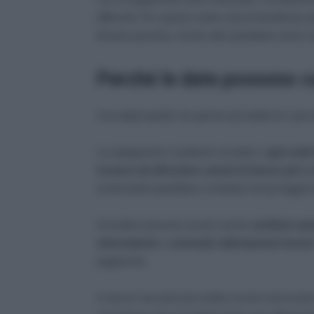
differenti. Per questo motivo alcuni beneficiari po
finestra prevista, mentre altri potrebbero dover 
Perché le date possono ca
Uno degli aspetti che genera più dubbi tra i perc
La spiegazione è piuttosto semplice:
ogni sede
trovarsi ad affrontare carichi di lavoro più o
di domande potrebbero richiedere tempi leggermente
A incidere possono essere anche
verifiche am
informatiche
o
eventuali rallentamenti tecnic
pagamenti.
In alcuni casi possono inoltre essere necessarie 