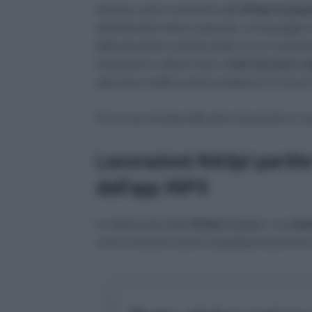
Arrivano i primi movimenti sulla
NASpI di giug
dell’indennità di disoccupazione, un passaggio o
delle procedure coincide inoltre con un momento 
ristorazione e attività estive,
molti lavoratori s
ogni anno modifica anche la platea di chi riceve i
Ecco cosa emerge dalle prime lavorazioni e cos
Lavorazioni NASpI partite 
dall’app INPS
Le elaborazioni della
NASpI
di giugno, ma
rela
come mostrano le prime segnalazioni presenti n