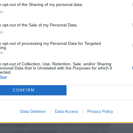
o opt-out of the Sharing of my personal data.
In
giorni continuino ad apparire nuove lavorazioni
anche
o opt-out of the Sale of my Personal Data.
na novità nel proprio
fascicolo previdenziale
.
In
to opt-out of processing my Personal Data for Targeted
amenti della NASpI
ing.
In
i rappresenta uno dei segnali più attesi da chi riceve la
o opt-out of Collection, Use, Retention, Sale, and/or Sharing
ersonal Data that Is Unrelated with the Purposes for which it
n’idea sulle possibili tempistiche dei pagamenti. Di solito
lected.
Out
giorni dopo
.
CONFIRM
 osservate negli ultimi mesi, i primi accrediti della NASpI
e non sono totalmente da escludere
anticipi a venerdì 5
e nei giorni immediatamente successivi.
Data Deletion
Data Access
Privacy Policy
i
tempi ordinari
di lavorazione. L’INPS non procede infatti
so le
singole sedi territoriali
, che possono seguire ritmi