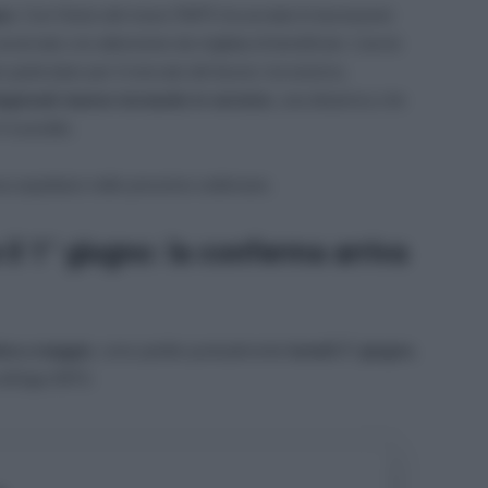
no
. Con l’inizio del mese l’INPS ha avviato le lavorazioni
sservato con attenzione da migliaia di beneficiari. L’avvio
particolare per il mercato del lavoro: tra turismo,
tagionali stanno tornando in servizio
, una dinamica che
l sussidio.
a aspettarsi nelle prossime settimane.
il 1° giugno: la conferma arriva
tiva a maggio
, sono partite puntualmente
lunedì 1° giugno
,
ell’app INPS: