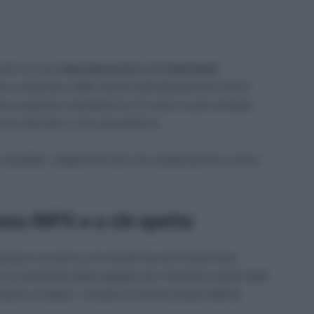
 anche con uno
stop improvviso a un importante
o e settembre, infatti, alcune indennità possono essere
ccupazione soprattutto tra chi conta su quel sostegno
rsi educativi o cure specialistiche.
 rispettate, i pagamenti estivi non erogati possono essere
enza INPS e a chi spetta
tazione economica che intende favorire l’inserimento
o al compimento della maggiore età. Il beneficio spetta infatti
istenti a svolgere i compiti e le funzioni proprie dell’età