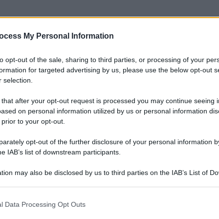
tare le famiglie che sostengono
percorsi scolastici,
ocess My Personal Information
i minorenni che frequentano in modo continuativo scuole,
i formativi specifici.
to opt-out of the sale, sharing to third parties, or processing of your per
formation for targeted advertising by us, please use the below opt-out s
determinati requisiti sanitari e reddituali stabiliti dalla
 selection.
 that after your opt-out request is processed you may continue seeing i
ased on personal information utilized by us or personal information dis
 prior to your opt-out.
rately opt-out of the further disclosure of your personal information by
i
12 mensilità
, a partire dal primo giorno del mese
he IAB’s list of downstream participants.
enza al corso o al trattamento terapeutico-riabilitativo.
tion may also be disclosed by us to third parties on the IAB’s List of 
della frequenza. Per il 2026 l’importo è di
340,71
mensili.
 that may further disclose it to other third parties.
vi è pari a
5.852,21 euro
. Quindi chi supera questa soglia
l Data Processing Opt Outs