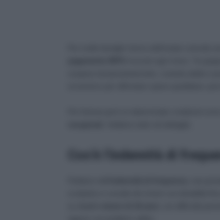
Per molte famiglie l’arrivo dell’estate coincide
pagamento INPS
ricevuto ogni mese. Tra giugn
sospese temporaneamente, creando dubbi e preo
economico per affrontare spese quotidiane, perco
Per fortuna però se determinate condizioni sono
recuperati
. Vediamo tutto nel dettaglio.
Cos’è l’indennità di frequ
Parliamo dell’
indennità di frequenza
, una pres
scolastico e sociale dei minori con disabilità fin
ai cittadini
minori di 18 anni
, con difficoltà pers
oppure con problemi uditivi.