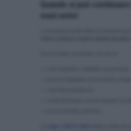
Quando si può continuare a
mesi estivi
La normativa prevede infatti che il beneficio p
minore continua a seguire attività educative o
Può succedere, ad esempio, nel caso di:
centri terapeutici o riabilitativi convenzionati,
percorsi di logopedia, psicomotricità o terap
centri diurni specializzati,
scuole dell’infanzia o servizi educativi con att
percorsi formativi autorizzati.
La
Legge n.289 del 1990
stabilisce infatti che 