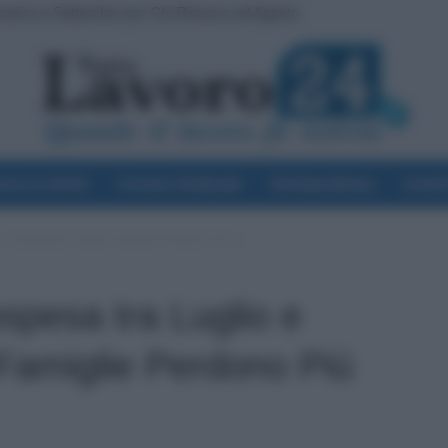
rica a Settembre per Chi Rinnova ad Agosto
oni Decisive: Prima l’Urgente, Poi il Nuovo Contratto Scuola
voro & Diritti
Cronaca Sindacale
Giurisprudenza
Scuol
 e Settembre: Molte Famiglie Perdono Più di...
spesa tra Luglio e
Famiglie Perdono Più