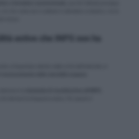
tiche o formative convenzionate
, purché l’attività prosegua
 ciò che conta non è soltanto il calendario scolastico, ma la
del minore.
lità estive che INPS non ha
te a frequentare attività valide ai fini dell’indennità, le
 riconoscimento delle mensilità sospese.
attraverso la
domanda di ricostituzione all’INPS
,
he dimostri la frequenza estiva. Per questo è