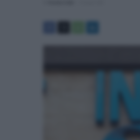
Di
Veronica Cellai
-
10 Giugno 2026