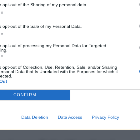
o opt-out of the Sharing of my personal data.
sociale del minore è la condizione necessaria per ricevere
In
state, quando molti corsi si interrompono
, molti genitori
sospeso
oppure no.
o opt-out of the Sale of my Personal Data.
In
NPS si fermano durante l’estate
to opt-out of processing my Personal Data for Targeted
ing.
In
incipalmente alla
chiusura delle scuole
.
o opt-out of Collection, Use, Retention, Sale, and/or Sharing
ersonal Data that Is Unrelated with the Purposes for which it
lected.
stica o terapeutica del minore, nei mesi in cui l’attività
Out
mporaneamente i pagamenti
in attesa di verificare se il
tà riconosciute anche durante l’estate.
CONFIRM
rmalmente
l’ultima mensilità a giugno
, mentre
luglio,
Data Deletion
Data Access
Privacy Policy
lusi
dai pagamenti (per un totale di
1.022,13 euro
non
aticamente il diritto all’indennità.