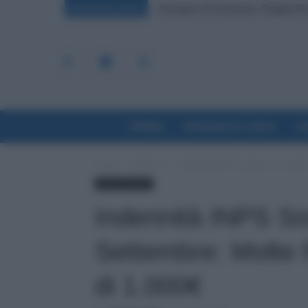
Assegno di Inclusione, Doppia Rica
NoiPA, 10 e 11 Agosto Due Emissi
BREAKING NEWS
Politica
Economia & Lavoro
La
Home
Evidenza
Indennità INPS Sospesa tra Luglio
Lavoro & Diritti
Indennità INPS So
Settembre: Molte 
di 1.000€