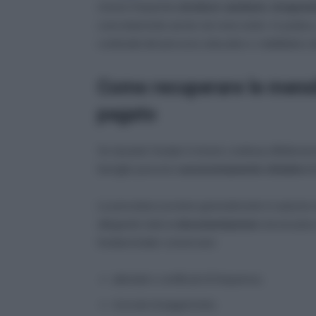
minore frequenta
strutture sanitarie, terapeu
concretamente anche nei mesi estivi. In pratica,
continuità del percorso educativo o riabilitativo 
Come recuperare le mensi
pagato
Se durante l’estate il minore continua effettivamen
famiglie possono
successivamente chiedere il
La procedura avviene generalmente in autunno 
allegando tutta la
documentazione
necessaria c
fondamentale conservare:
attestati o certificati di frequenza;
ricevute di pagamento;