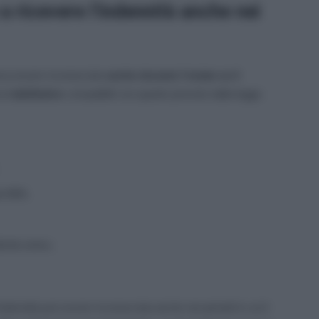
 ricevere l’indennità anche nei
ossa essere riconosciuto
anche durante l’estate se il
 riabilitative
compatibili con quanto previsto dalla legge.
ia ABA,
ività estive,
l’indennità può essere riconosciuta anche nei periodi in cui il