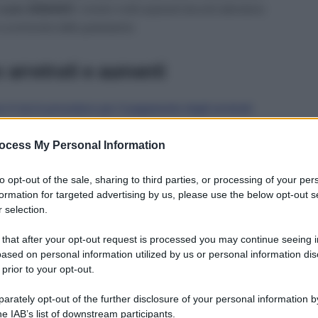
 ruolo 2026/2027,
mentre molti aspiranti docenti attendono
 scorrimento delle graduatorie.
o arretrati e aumenti
il via le procedure per il pagamento degli arretrati
e degli aumenti stipendiali previsti dal rinnovo.
ocess My Personal Information
to servizio nel periodo interessato (triennio 2025-2027) e
to opt-out of the sale, sharing to third parties, or processing of your per
ui anzianità, periodo lavorato e profilo professionale. Il
formation for targeted advertising by us, please use the below opt-out s
ssione speciale di
NoiPA
, anche nei confronti di chi ha
 selection.
 that after your opt-out request is processed you may continue seeing i
ased on personal information utilized by us or personal information dis
da presentare, bisogna
 prior to your opt-out.
rately opt-out of the further disclosure of your personal information by
he IAB’s list of downstream participants.