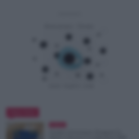
- Advertisement -
Editor Picks
Evidenza
Assegno di Inclusione, Ferragosto Fa
Slittare la Ricarica? Le Indicazioni INPS