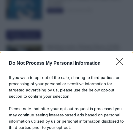
50.000€”
5 Novembre 2025
Evidenza
Ultime Notizie
Metalmeccanici, Firmato Nuovo CCNL:
Con 200€ di Aumento Più di 5.000€ di
Montante Salariale
Do Not Process My Personal Information
8 Agosto 2026
Cronaca sindacale
If you wish to opt-out of the sale, sharing to third parties, or
Trasporti Fermi, Scaffali Vuoti e Ritardi
processing of your personal or sensitive information for
nelle Consegne: Sciopero degli Autisti
targeted advertising by us, please use the below opt-out
8 Agosto 2026
Cronaca sindacale
section to confirm your selection.
Please note that after your opt-out request is processed you
may continue seeing interest-based ads based on personal
Emissione Urgente NoiPA: 9.300
information utilized by us or personal information disclosed to
Dipendenti Interessati per gli Stipendi di
third parties prior to your opt-out.
Luglio e Agosto