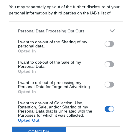
8 Agosto 2026
Evidenza
You may separately opt-out of the further disclosure of your
personal information by third parties on the IAB’s list of
downstream participants.
Categorie
Personal Data Processing Opt Outs
This information may also be disclosed by us to third parties
on the IAB’s List of Downstream Participants that may further
Evidenza
20717
I want to opt-out of the Sharing of my
disclose it to other third parties.
personal data.
Lavoro & Diritti
14924
Opted In
Cronaca sindacale
8053
Politica
5140
I want to opt-out of the Sale of my
Scuola & Formazione
3013
Personal Data.
Opted In
Economia & Lavoro
1125
Fisco & Tasse
533
I want to opt-out of processing my
Senza categoria
371
Personal Data for Targeted Advertising.
Opted In
I want to opt-out of Collection, Use,
Retention, Sale, and/or Sharing of my
TuttoLavoro24.it Testata giornalistica registrata presso il Tribunale di
Personal Data that Is Unrelated with the
Roma al n. 97/2020 del 25 settembre 2020 - Aut. ROC n. 39028
Purposes for which it was collected.
Opted Out
Editore:
Nevera Editore s.r.l.
via Tiburtina, 5 - 00185 Roma
Direttore Responsabile: Alessandra Decini
CONFIRM
redazione:
redazione@tuttolavoro24.it