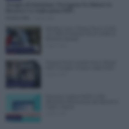
Assegno di Inclusione, Ferragosto Fa Slittare la
Ricarica? Le Indicazioni INPS
Veronica Cellai
-
8 Agosto 2026
Metalmeccanici, Firmato Nuovo CCNL:
Con 200€ di Aumento Più di 5.000€ di
Montante Salariale
8 Agosto 2026
Cronaca sindacale
Trasporti Fermi, Scaffali Vuoti e Ritardi
nelle Consegne: Sciopero degli Autisti
8 Agosto 2026
Cronaca sindacale
Emissione Urgente NoiPA: 9.300
Dipendenti Interessati per gli Stipendi di
Luglio e Agosto
8 Agosto 2026
Evidenza