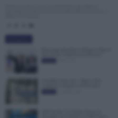
TuttoLavoro24.it è un sito di informazione giornalistica e
specialistica sui grandi temi dell’attualità attinenti al Lavoro, ai
Diritti, all’Economia.
Più popolari
Busta paga dipendenti di Palazzo Chigi, Il
Sole 24 Ore: aumento da 9.500 euro
9 Marzo 2022
Evidenza
Invalidità Civile: dal 1° Marzo 2026
Cambiano le Regole in 40 Province
13 Febbraio 2026
Evidenza
INPS ricorda “C’è Tempo fino al 14
Novembre per il Bonus con ISEE Fino a