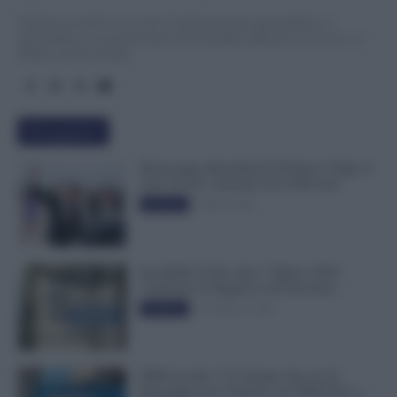
TuttoLavoro24.it è un sito di informazione giornalistica e
specialistica sui grandi temi dell’attualità attinenti al Lavoro, ai
Diritti, all’Economia.
Più popolari
Busta paga dipendenti di Palazzo Chigi, Il
Sole 24 Ore: aumento da 9.500 euro
9 Marzo 2022
Evidenza
Invalidità Civile: dal 1° Marzo 2026
Cambiano le Regole in 40 Province
13 Febbraio 2026
Evidenza
INPS ricorda “C’è Tempo fino al 14
Novembre per il Bonus con ISEE Fino a