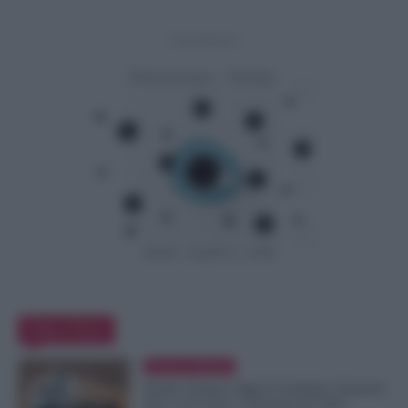
- Advertisement -
Editor Picks
Cronaca sindacale
Statali, Firmato Oggi il Contratto: Aumenti
fino a 221 Euro e Arretrati dal 2025