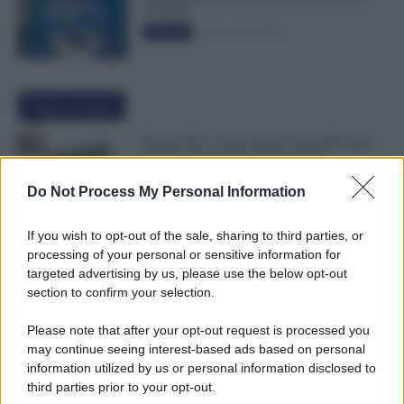
50.000€”
5 Novembre 2025
Evidenza
Ultime Notizie
Partite IVA, 4 Anni Senza Controlli: Stop
agli Accertamenti in Questi Casi
6 Agosto 2026
Evidenza
Do Not Process My Personal Information
If you wish to opt-out of the sale, sharing to third parties, or
Lavoro di Sabato: Ecco Quando il
processing of your personal or sensitive information for
Dipendente Può Rifiutare
targeted advertising by us, please use the below opt-out
6 Agosto 2026
Evidenza
section to confirm your selection.
Please note that after your opt-out request is processed you
may continue seeing interest-based ads based on personal
Compensi Più Alti e Arretrati dal 2024:
information utilized by us or personal information disclosed to
Fino a 30 Euro l’Ora per i Lavoratori dei
third parties prior to your opt-out.
Tribunali