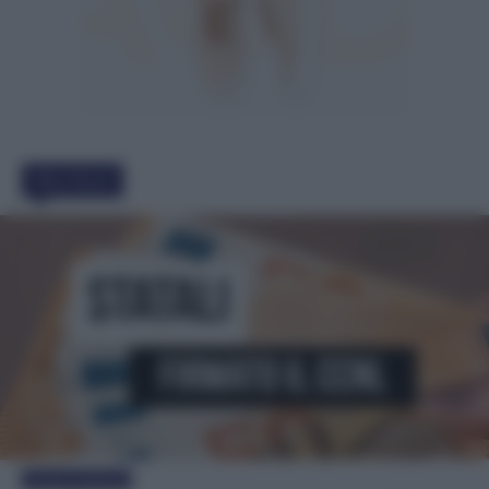
Must Read
Cronaca sindacale