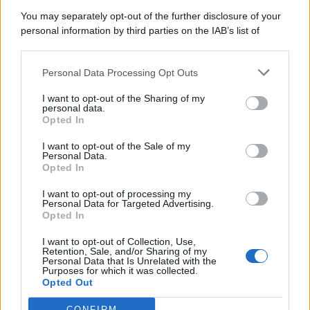
6 Agosto 2026
Evidenza
You may separately opt-out of the further disclosure of your
personal information by third parties on the IAB’s list of
downstream participants.
Categorie
Personal Data Processing Opt Outs
This information may also be disclosed by us to third parties
on the IAB’s List of Downstream Participants that may further
Evidenza
20697
I want to opt-out of the Sharing of my
disclose it to other third parties.
personal data.
Lavoro & Diritti
14910
Opted In
Cronaca sindacale
8051
Politica
5139
I want to opt-out of the Sale of my
Scuola & Formazione
3010
Personal Data.
Opted In
Economia & Lavoro
1125
Fisco & Tasse
533
I want to opt-out of processing my
Senza categoria
371
Personal Data for Targeted Advertising.
Opted In
I want to opt-out of Collection, Use,
Retention, Sale, and/or Sharing of my
TuttoLavoro24.it Testata giornalistica registrata presso il Tribunale di
Personal Data that Is Unrelated with the
Roma al n. 97/2020 del 25 settembre 2020 - Aut. ROC n. 39028
Purposes for which it was collected.
Opted Out
Editore:
Nevera Editore s.r.l.
via Tiburtina, 5 - 00185 Roma
Direttore Responsabile: Alessandra Decini
CONFIRM
redazione:
redazione@tuttolavoro24.it