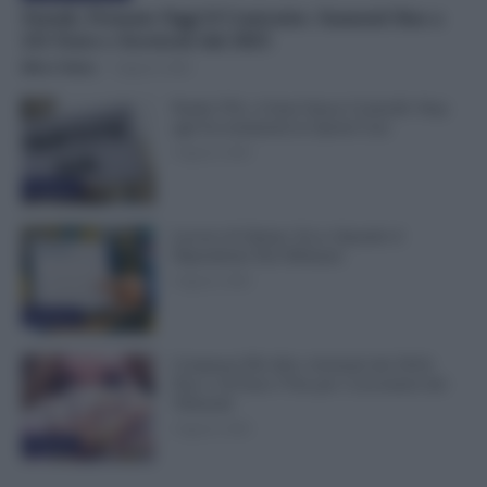
Statali, Firmato Oggi il Contratto: Aumenti fino a
221 Euro e Arretrati dal 2025
Mirco Telaro
-
6 Agosto 2026
Partite IVA, 4 Anni Senza Controlli: Stop
agli Accertamenti in Questi Casi
6 Agosto 2026
Evidenza
Lavoro di Sabato: Ecco Quando il
Dipendente Può Rifiutare
6 Agosto 2026
Evidenza
Compensi Più Alti e Arretrati dal 2024:
Fino a 30 Euro l’Ora per i Lavoratori dei
Tribunali
6 Agosto 2026
Evidenza