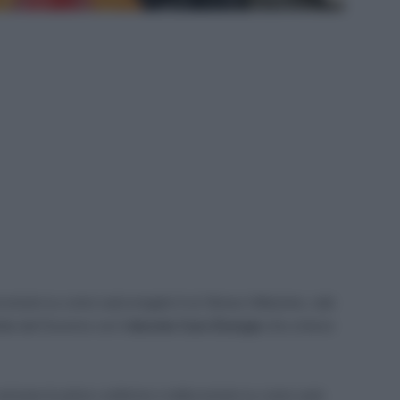
screzioni su come sarà erogato il cd. Bonus Inflazione, vale
tta dal Governo con il
decreto Caro Energia
che a breve
arrivano le prime conferme e indiscrezioni su come sarà