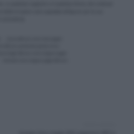
e, su qualsiasi supporto e in qualsiasi forma, dei contenuti
ul diritto di autore sarà segnalata all’Agcom per la sua
 12/12/2013]
.
a
bonus 200 euro come viene pagato
us 200 euro pensionati quando arriva
nus draghi 200 euro come vengono pagati
domestici come vengono pagati 200 euro
Articolo successivo
Assegno Unico maggio 2022, pagamento INPS in