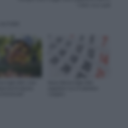
3 date: ecco quali
'AUTORE
uro luglio 2022: come
Bonus 200 euro luglio 2022
ortarsi le imprese
pagamenti: ecco il calendario
ortofrutticole?
completo