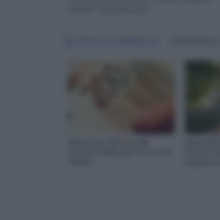
arretrati: l’accordo in pdf
ARTICOLI CORRELATI
ALTRO DALL
Niente Bonus 200 euro nella
Bonus 200 e
pensione di luglio 2022? Ecco come
devono comp
risolvere
agricole e 