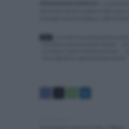
RIPRODUZIONE RISERVATA
– La riproduzion
del presente articolo in violazione delle norme s
immediata rimozione [Delibera n. 680/13/CONS
TAGS
bonus 200 euro braccianti automatico domand
bonus 200 euro pensionati automatico domanda
bon
bonus 200 euro reddito di cittadinanza automatico
bo
bonus draghi 200 euro stagionali automatico domanda
Articolo precedente
Statali stipendi, aumento di 105€ e 1.800€ di