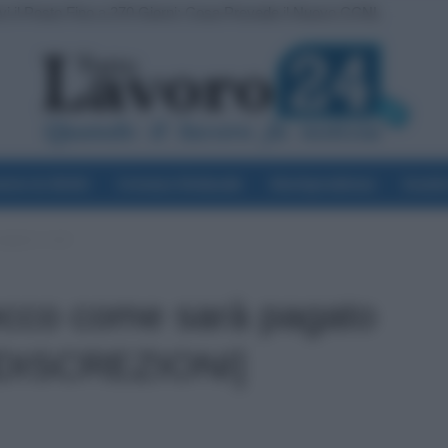
etrati Oltre 6.300 Euro, Pagamenti Rapidi per i Dirigenti
voro & Diritti
Cronaca Sindacale
Giurisprudenza
Scuol
agato a tutti
ecco come sarà pagato
INDISCREZIONI]