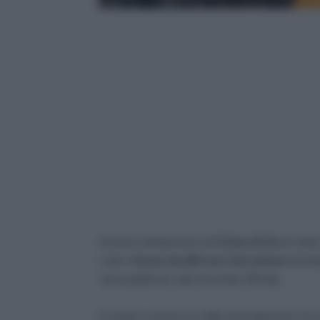
Arrivano direttamente da
Il Sole 24 Ore
le indi
a dire il
bonus da 200 euro Una tantum
introdo
sarà pubblicato sulla Gazzetta Ufficiale.
E proprio a poche ore dalle promulgazione che 