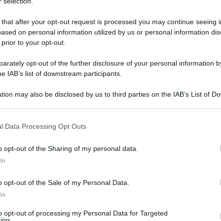
 selection.
 that after your opt-out request is processed you may continue seeing i
mo e agricoltura
come abbiamo potuto mettere in risalto in
ased on personal information utilized by us or personal information dis
 prior to your opt-out.
 cittadinanza: è automatico?
rately opt-out of the further disclosure of your personal information by
he IAB’s list of downstream participants.
tori del Reddito di cittadinanza. E’ questa la novità della
tion may also be disclosed by us to third parties on the IAB’s List of 
 that may further disclose it to other third parties.
tismo
nei pagamenti per queste famiglie: prima di
ifiche
per escludere
coloro che ottengono il bonus in qualità
l Data Processing Opt Outs
titolo.
o opt-out of the Sharing of my personal data.
 autonomi: chi paga?
In
o opt-out of the Sale of my Personal Data.
ps né un datore di lavoro, che in questo caso non esiste.
In
nisti e più in generale il mondo delle Partite Iva,
è stato
 ministeriale a definire le modalità di erogazione del bonus
to opt-out of processing my Personal Data for Targeted
ing.