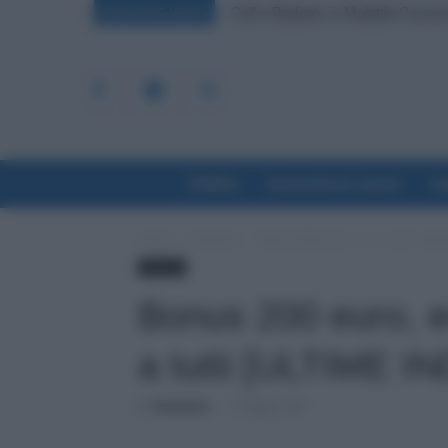
Scuola: Aumenti da 320 Euro e Arr
BREAKING NEWS
Politica
Economia & Lavoro
La
Home
Evidenza
Bonus 200 euro, ecco come sarà p
Politica
Bonus 200 euro, 
a tutti [ULTIME 
Di
Redazione
-
11 Maggio 2022