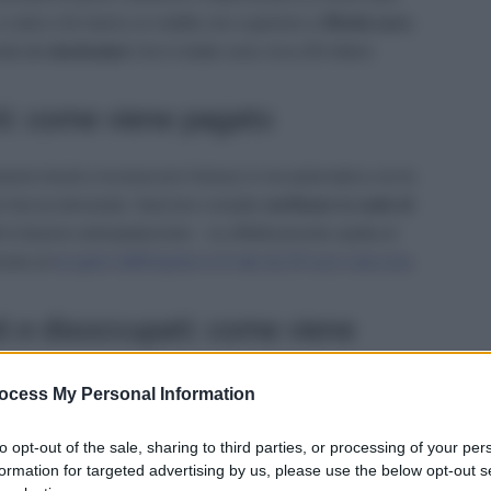
a coloro che hanno un reddito non superiore a
35mila euro
.
nda dei
destinatari
che in totale sono circa 28 milioni.
i: come viene pagato
saranno tenuti a riconoscere il bonus in via automatica con la
ore faccia domanda. Sarà loro compito
verificare in sede di
 lo faranno anticipatamente – se effettivamente spetta al
ente al
recupero dell’importo in 8 rate da 25 euro ciascuna
.
i e disoccupati: come viene
ocess My Personal Information
 (o un altro ente previdenziale, se previsto) erogherà
to opt-out of the sale, sharing to third parties, or processing of your per
 euro
ai titolari di pensione, ai “prepensionati” e a chi a
formation for targeted advertising by us, please use the below opt-out s