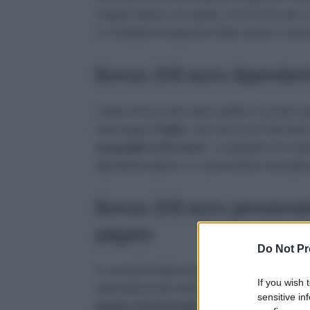
erogato il Bonus che spetta, come ormai noto, 
Le modalità di erogazione infatti variano a seco
Bonus 200 euro dipendent
I datori di lavoro dei settori pubblico e privato 
busta paga di
luglio
, cioè senza che il lavorat
conguaglio a fine anno
– è probabile che molti
dipendente oppure no, e provvedono eventualm
Bonus 200 euro pensionat
pagato
Do Not Pr
In occasione della mensilità di luglio 2022 l’Inps
If you wish 
automaticamente l’indennità una tantum di 200
sensitive in
giugno avrà percepito la NASpI o DIS-COLL
.