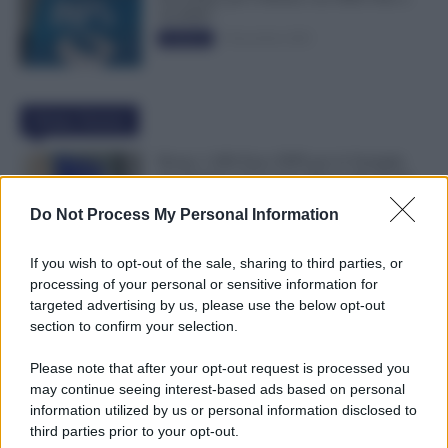
50.000€”
5 Novembre 2025
Evidenza
Ultime Notizie
Bonus 1.000 Euro INPS per le Famiglie
per Sempre: il Governo Pensa alla Svolta
nella Manovra 2027
Do Not Process My Personal Information
9 Agosto 2026
Evidenza
If you wish to opt-out of the sale, sharing to third parties, or
Carta Dedicata a Te, Più Facile Avere i 500
processing of your personal or sensitive information for
Euro Per Chi Ha Questi Requisiti ad
targeted advertising by us, please use the below opt-out
Agosto
section to confirm your selection.
9 Agosto 2026
Evidenza
Please note that after your opt-out request is processed you
may continue seeing interest-based ads based on personal
Ti Ammali Durante le Ferie? Ecco Cosa
information utilized by us or personal information disclosed to
Succede ai Giorni di Vacanza e alla Busta
third parties prior to your opt-out.
Paga