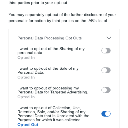
third parties prior to your opt-out.
Anche alla Busta Paga
7 Agosto 2026
Evidenza
You may separately opt-out of the further disclosure of your
personal information by third parties on the IAB’s list of
downstream participants.
Categorie
Personal Data Processing Opt Outs
This information may also be disclosed by us to third parties
on the IAB’s List of Downstream Participants that may further
Evidenza
20713
I want to opt-out of the Sharing of my
disclose it to other third parties.
personal data.
Lavoro & Diritti
14922
Opted In
Cronaca sindacale
8051
Politica
5140
I want to opt-out of the Sale of my
Scuola & Formazione
3013
Personal Data.
Opted In
Economia & Lavoro
1125
Fisco & Tasse
533
I want to opt-out of processing my
Senza categoria
371
Personal Data for Targeted Advertising.
Opted In
I want to opt-out of Collection, Use,
Retention, Sale, and/or Sharing of my
TuttoLavoro24.it Testata giornalistica registrata presso il Tribunale di
Personal Data that Is Unrelated with the
Roma al n. 97/2020 del 25 settembre 2020 - Aut. ROC n. 39028
Purposes for which it was collected.
Opted Out
Editore:
Nevera Editore s.r.l.
via Tiburtina, 5 - 00185 Roma