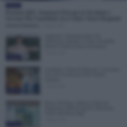
Evidenza
Pensioni 2027, Aumenta l’Età per la Vecchiaia e
Servono Più Contributi: Ecco Tutti i Nuovi Requisiti
Valentina Giampietro
-
8 Agosto 2026
Supplenze, Domanda delle 150
Preferenze: Quando e Come è Possibile
Ritirare l’Istanza dopo la Scadenza
7 Agosto 2026
Evidenza
Cambiano i Turni di Notte per i Lavoratori
Over 60: Novità dal CCNL Settore
Sanitario
7 Agosto 2026
Evidenza
Bonus 100 Euro, Spunta la Data del
Pagamento INPS di Agosto: Attenzione
Anche alla Busta Paga
7 Agosto 2026
Evidenza