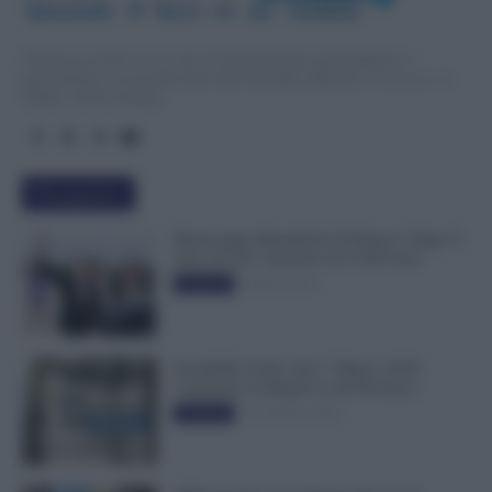
Quando  il  lavo
r
o  fa  notizia
TuttoLavoro24.it è un sito di informazione giornalistica e
specialistica sui grandi temi dell’attualità attinenti al Lavoro, ai
Diritti, all’Economia.
Più popolari
Busta paga dipendenti di Palazzo Chigi, Il
Sole 24 Ore: aumento da 9.500 euro
9 Marzo 2022
Evidenza
Invalidità Civile: dal 1° Marzo 2026
Cambiano le Regole in 40 Province
13 Febbraio 2026
Evidenza