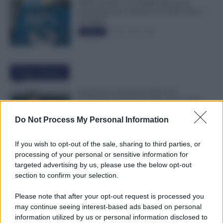
INPS ricorda “C’è Tempo fino al 14
Novembre per il Bonus con ISEE Fino a
50.000€”
5 Novembre 2025
Evidenza
Ultime Notizie
Supplenze, Domanda delle 150
Preferenze: Quando e Come è Possibile
Ritirare l’Istanza dopo la Scadenza
Do Not Process My Personal Information
7 Agosto 2026
Evidenza
If you wish to opt-out of the sale, sharing to third parties, or
Cambiano i Turni di Notte per i Lavoratori
processing of your personal or sensitive information for
Over 60: Novità dal CCNL Settore
targeted advertising by us, please use the below opt-out
Sanitario
section to confirm your selection.
7 Agosto 2026
Evidenza
Please note that after your opt-out request is processed you
may continue seeing interest-based ads based on personal
Bonus 100 Euro, Spunta la Data del
information utilized by us or personal information disclosed to
Pagamento INPS di Agosto: Attenzione